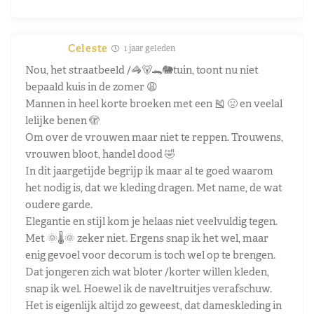
Celeste
1 jaar geleden
Nou, het straatbeeld /🦓🐻🐊🐘tuin, toont nu niet
bepaald kuis in de zomer 😩
Mannen in heel korte broeken met een 🎽 🤢 en veelal
lelijke benen 🫣
Om over de vrouwen maar niet te reppen. Trouwens,
vrouwen bloot, handel dood 🤣
In dit jaargetijde begrijp ik maar al te goed waarom
het nodig is, dat we kleding dragen. Met name, de wat
oudere garde.
Elegantie en stijl kom je helaas niet veelvuldig tegen.
Met 🌞🌡️🌞 zeker niet. Ergens snap ik het wel, maar
enig gevoel voor decorum is toch wel op te brengen.
Dat jongeren zich wat bloter /korter willen kleden,
snap ik wel. Hoewel ik de naveltruitjes verafschuw.
Het is eigenlijk altijd zo geweest, dat dameskleding in