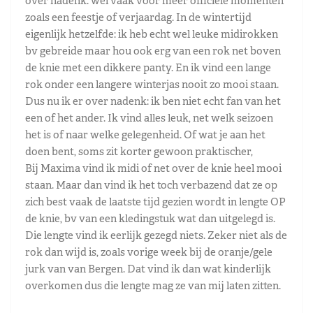
over nadenk: wel vaak voor meer officiële momenten
zoals een feestje of verjaardag. In de wintertijd
eigenlijk hetzelfde: ik heb echt wel leuke midirokken
bv gebreide maar hou ook erg van een rok net boven
de knie met een dikkere panty. En ik vind een lange
rok onder een langere winterjas nooit zo mooi staan.
Dus nu ik er over nadenk: ik ben niet echt fan van het
een of het ander. Ik vind alles leuk, net welk seizoen
het is of naar welke gelegenheid. Of wat je aan het
doen bent, soms zit korter gewoon praktischer,
Bij Maxima vind ik midi of net over de knie heel mooi
staan. Maar dan vind ik het toch verbazend dat ze op
zich best vaak de laatste tijd gezien wordt in lengte OP
de knie, bv van een kledingstuk wat dan uitgelegd is.
Die lengte vind ik eerlijk gezegd niets. Zeker niet als de
rok dan wijd is, zoals vorige week bij de oranje/gele
jurk van van Bergen. Dat vind ik dan wat kinderlijk
overkomen dus die lengte mag ze van mij laten zitten.