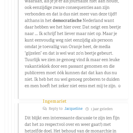
waaraan, als je je er als journalist niet aan houdt,
ook eenzijdige zware consequenties aan zijn
verbonden en dat is dus niet meer van deze tijd!!
althans in het
democratische
Nederland want
daar hebben we het hier over. Dat neigt een beetje
naar …. Ik schrijf het liever maar niet op. Maar je
kunt eenvoudig weg niet eenzijdig als persoon
omdat je toevallig van Oranje heet, de media
“gijzelen” en dat is wel wat zo’n beetje gebeurt.
Tuurlijk we zien ze genoeg vind ik maar een leuke
vakantiekiek door een passant genomen en die
publiceren moet óók kunnen dat dat kan dus nu
niet. Ik heb het nu wel genoeg proberen te duiden
en men hoeft het zeker niet eens met mij te zijn. ☺️
Ingemariet
Reply to
Jacqueline
1 jaar geleden
Dit blijkt een interessante discussie te zijn (en fijn
dat het zo respectvol over en weer gaat!) met
hetzelfde doel. Het behoud van de monarchie in