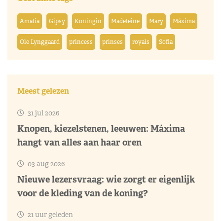
Amalia
Gipsy
Koningin
Madeleine
Mary
Máxima
Ole Lynggaard
princess
prinses
royals
Sofia
Meest gelezen
31 jul 2026
Knopen, kiezelstenen, leeuwen: Máxima
hangt van alles aan haar oren
03 aug 2026
Nieuwe lezersvraag: wie zorgt er eigenlijk
voor de kleding van de koning?
21 uur geleden