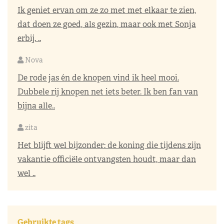
Ik geniet ervan om ze zo met met elkaar te zien,
dat doen ze goed, als gezin, maar ook met Sonja
erbij. ..
Nova
De rode jas én de knopen vind ik heel mooi.
Dubbele rij knopen net iets beter. Ik ben fan van
bijna alle..
zita
Het blijft wel bijzonder: de koning die tijdens zijn
vakantie officiële ontvangsten houdt, maar dan
wel ..
Gebruikte tags