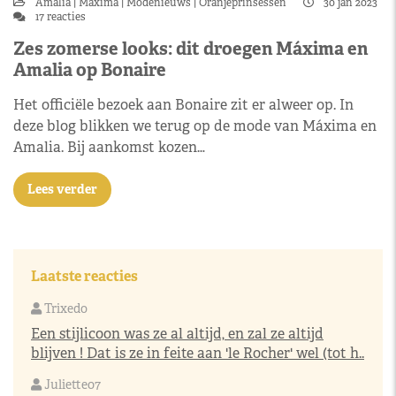
Amalia
Máxima
Modenieuws
Oranjeprinsessen
30 jan 2023
17 reacties
Zes zomerse looks: dit droegen Máxima en
Amalia op Bonaire
Het officiële bezoek aan Bonaire zit er alweer op. In
deze blog blikken we terug op de mode van Máxima en
Amalia. Bij aankomst kozen…
Lees verder
Laatste reacties
Trixedo
Een stijlicoon was ze al altijd, en zal ze altijd
blijven ! Dat is ze in feite aan 'le Rocher' wel (tot h..
Juliette07