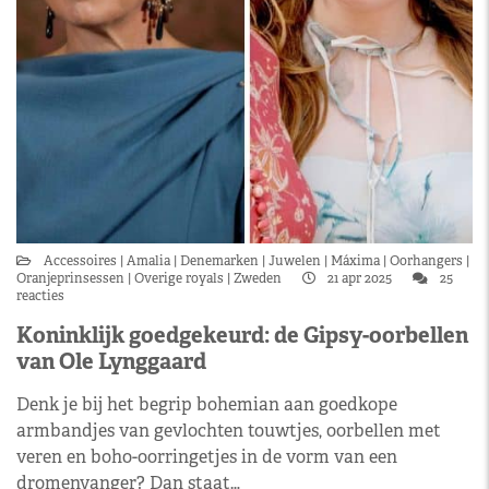
Accessoires
Amalia
Denemarken
Juwelen
Máxima
Oorhangers
Oranjeprinsessen
Overige royals
Zweden
21 apr 2025
25
reacties
Koninklijk goedgekeurd: de Gipsy-oorbellen
van Ole Lynggaard
Denk je bij het begrip bohemian aan goedkope
armbandjes van gevlochten touwtjes, oorbellen met
veren en boho-oorringetjes in de vorm van een
dromenvanger? Dan staat…