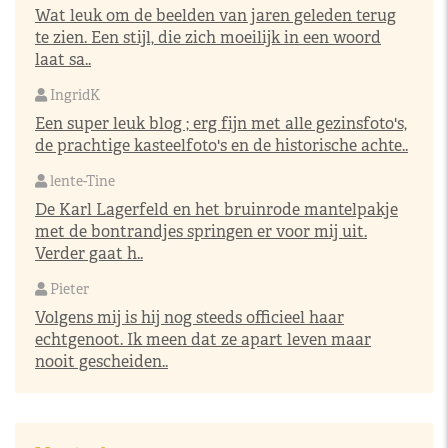
Wat leuk om de beelden van jaren geleden terug
te zien. Een stijl, die zich moeilijk in een woord
laat sa..
IngridK
Een super leuk blog ; erg fijn met alle gezinsfoto's,
de prachtige kasteelfoto's en de historische achte..
lente-Tine
De Karl Lagerfeld en het bruinrode mantelpakje
met de bontrandjes springen er voor mij uit.
Verder gaat h..
Pieter
Volgens mij is hij nog steeds officieel haar
echtgenoot. Ik meen dat ze apart leven maar
nooit gescheiden..