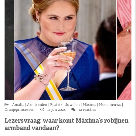
Amalia
Armbanden
Beatrix
Juwelen
Máxima
Modenieuws
Oranjeprinsessen
14 jun 2024
12 reacties
Lezersvraag: waar komt Máxima’s robijnen
armband vandaan?