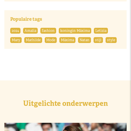
Populaire tags
2024
Amalia
fashion
koningin Máxima
Letizia
Mary
Mathilde
Mode
Máxima
Natan
stijl
style
Uitgelichte onderwerpen