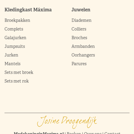
Kledingkast Máxima
Juwelen
Broekpakken
Diademen
Complets
Colliers
Galajurken
Broches
Jumpsuits
Armbanden
Jurken
Oorhangers
Mantels
Parures
Sets met broek
Sets met rok
ModekoninginMaxima.nl
|
Boeken
|
Over ons
|
Contact