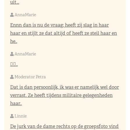
uit...
AnnaMarie
Ennn dan is nu de vraag: heeft zij slag in haar
haar en stijlt ze dat altijd of heeft ze steil haar en
he..
AnnaMarie
👌🏼..
Moderator Petra
Dat is dan persoonlijk, ik was er namelijk wel door
verrast. Ze heeft tijdens militaire gelegenheden
haar..
Linnie
De jurk van de dame rechts op de groepsfoto vind