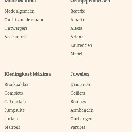
Mode Máxima
Oranjeprinsessen
Mode algemeen
Beatrix
Outfit van de maand
Amalia
Ontwerpers
Alexia
Accessoires
Ariane
Laurentien
Mabel
Kledingkast Máxima
Juwelen
Broekpakken
Diademen
Complets
Colliers
Galajurken
Broches
Jumpsuits
Armbanden
Jurken
Oorhangers
Mantels
Parures