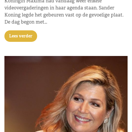
Koningin Máxima had vandaag weer enkele
videovergaderingen in haar agenda staan. Sander
Koning legde het gebeuren vast op de gevoelige plaat.
De dag begon met…
Lees verder