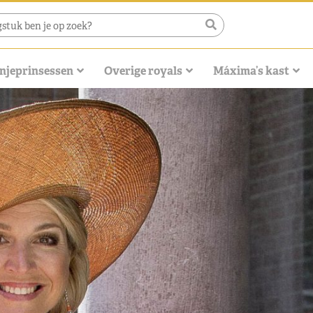
njeprinsessen
Overige royals
Máxima’s kast