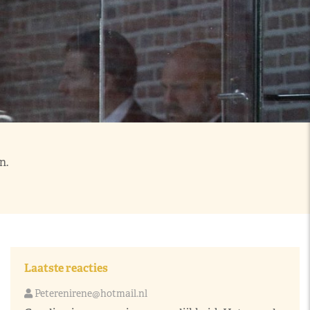
n.
Laatste reacties
Peterenirene@hotmail.nl