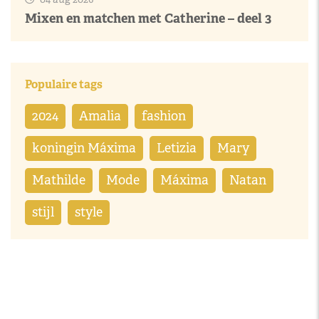
Mixen en matchen met Catherine – deel 3
Populaire tags
2024
Amalia
fashion
koningin Máxima
Letizia
Mary
Mathilde
Mode
Máxima
Natan
stijl
style