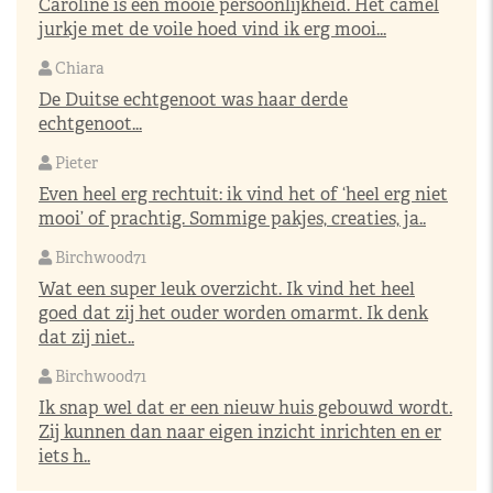
Caroline is een mooie persoonlijkheid. Het camel
jurkje met de voile hoed vind ik erg mooi...
Chiara
De Duitse echtgenoot was haar derde
echtgenoot...
Pieter
Even heel erg rechtuit: ik vind het of ‘heel erg niet
mooi’ of prachtig. Sommige pakjes, creaties, ja..
Birchwood71
Wat een super leuk overzicht. Ik vind het heel
goed dat zij het ouder worden omarmt. Ik denk
dat zij niet..
Birchwood71
Ik snap wel dat er een nieuw huis gebouwd wordt.
Zij kunnen dan naar eigen inzicht inrichten en er
iets h..