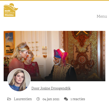
Menu
Door Josine Droogendijk
Laurentien
04 jan 2021
1 reacties