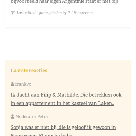
bijvoorbeeld haar eigen Argentinie staat er niet bij!
Last edited 3 jaren geleden by P J Hoogeveen
Laatste reacties
frankvc
Ik dacht aan Filip & Mathilde. Die betrekken ook
in een appartement in het kasteel van Laken..
Moderator Petra
Sonja was er niet bij, die is geloof ik gewoon in
Noorwegen. Flauw he haha...