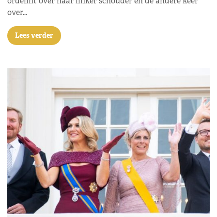
ordelint over haar linker schouder en de andere keer
over…
Lees verder