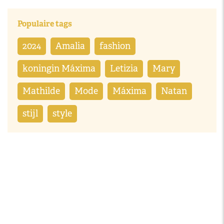
Populaire tags
2024
Amalia
fashion
koningin Máxima
Letizia
Mary
Mathilde
Mode
Máxima
Natan
stijl
style