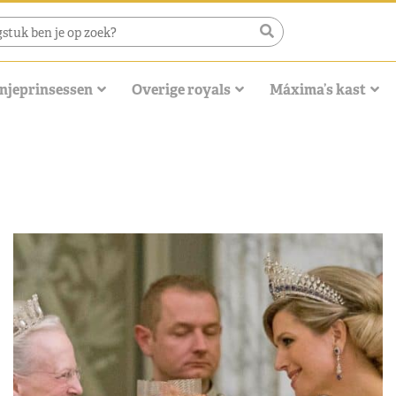
njeprinsessen
Overige royals
Máxima’s kast