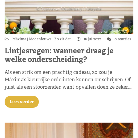
Máxima
Modenieuws
Zo zit dat
16 jul 2022
0 reacties
Lintjesregen: wanneer draag je
welke onderscheiding?
Als een strik om een prachtig cadeau, zo zou je
Máxima’s kleurrijke ordelinten kunnen omschrijven. Of
juist als een stoorzender, want opvallen doen ze zeker.…
Lees verder