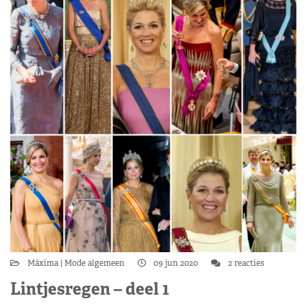
Máxima
Mode algemeen
09 jun 2020
2 reacties
Lintjesregen – deel 1