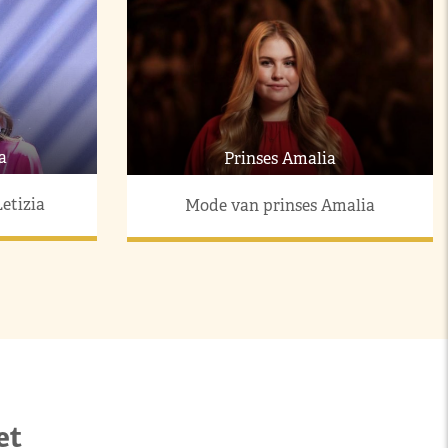
a
Prinses Amalia
etizia
Mode van prinses Amalia
et