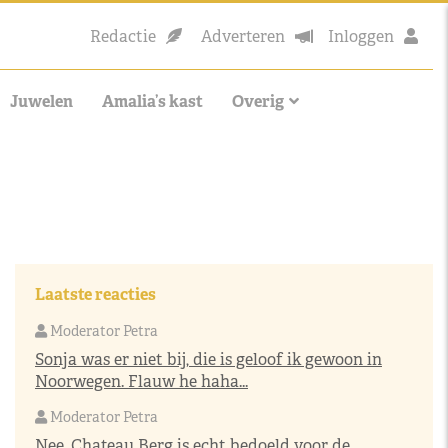
Redactie
Adverteren
Inloggen
Juwelen
Amalia’s kast
Overig
Laatste reacties
Moderator Petra
Sonja was er niet bij, die is geloof ik gewoon in
Noorwegen. Flauw he haha...
Moderator Petra
Nee, Chateau Berg is echt bedoeld voor de