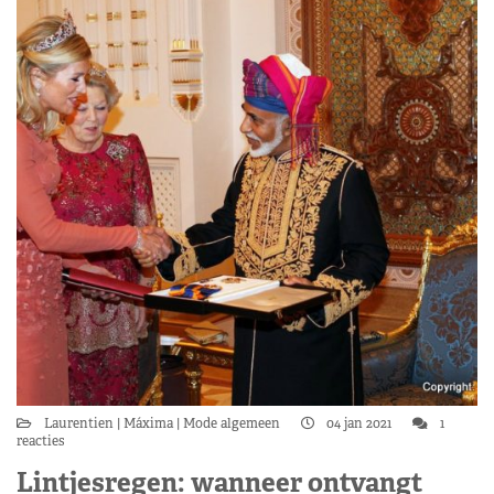
Laurentien
Máxima
Mode algemeen
04 jan 2021
1
reacties
Lintjesregen: wanneer ontvangt