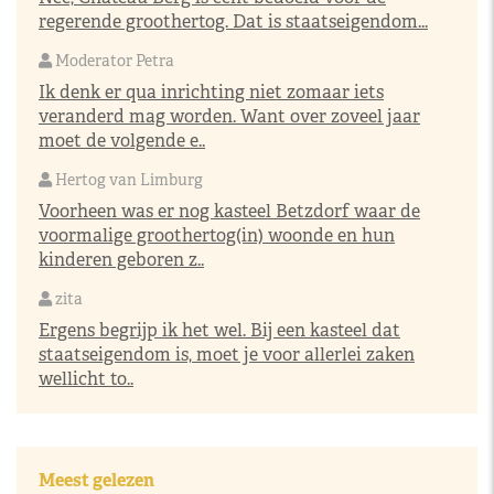
regerende groothertog. Dat is staatseigendom...
Moderator Petra
Ik denk er qua inrichting niet zomaar iets
veranderd mag worden. Want over zoveel jaar
moet de volgende e..
Hertog van Limburg
Voorheen was er nog kasteel Betzdorf waar de
voormalige groothertog(in) woonde en hun
kinderen geboren z..
zita
Ergens begrijp ik het wel. Bij een kasteel dat
staatseigendom is, moet je voor allerlei zaken
wellicht to..
Meest gelezen