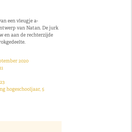
van een vleugje a-
 ontwerp van Natan. De jurk
w en aan de rechterzijde
rokgedeelte.
eptember 2020
021
023
g hogeschooljaar, 5