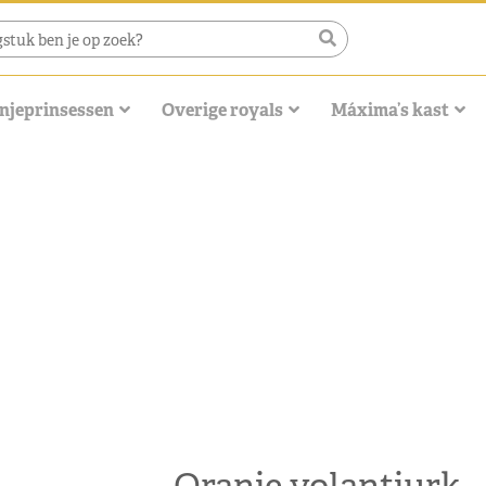
njeprinsessen
Overige royals
Máxima’s kast