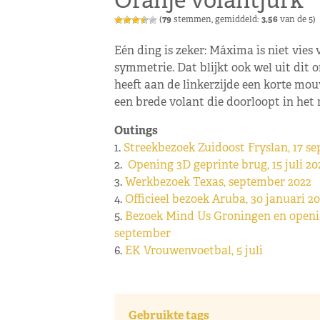
Oranje volantjurk
(
79
stemmen, gemiddeld:
3,56
van de 5)
Eén ding is zeker: Máxima is niet vies 
symmetrie. Dat blijkt ook wel uit dit
heeft aan de linkerzijde een korte mou
een brede volant die doorloopt in het 
Outings
1.
Streekbezoek Zuidoost Fryslan, 17 s
2.
Opening 3D geprinte brug, 15 juli 2
3.
Werkbezoek Texas, september 2022
4.
Officieel bezoek Aruba, 30 januari 2
5.
Bezoek Mind Us Groningen en openin
september
6.
EK Vrouwenvoetbal, 5 juli
Gebruikte tags