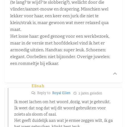
(te lang? te wijd? te slobberig?), wellicht door die
vlinder/aanzet-mouw en drapering. Misschien wel
lekker voor haar, een keer een jurk die niet te
klein/strak is, maar gewoon wat meer relaxed qua
maat.
Het losse haar: goed genoeg voor een werkbezoek,
maar in de versie met hoofddeksel vind ik het er
armoedig uitzien. Handtas: super leuk. Schoenen:
elegant. Oorbellen: niet bijzonder. Overige juwelen:
een rommeltje bij elkaar.
Elisah
Reply to
Royal Ellen
2 jaren geleden
Ik moet lachen om het woord ,dozig, wat je gebruikt.
Ik weet dat nog dat wij dit woord gebruikten voor
zoiets als sloom of saai.
Het geeft duidelijk aan wat je ermee zeggen wilt, ik ga
het weer gebruiken, klinkt best leuk