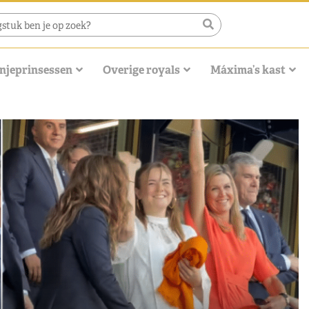
njeprinsessen
Overige royals
Máxima’s kast