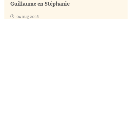
Guillaume en Stéphanie
04 aug 2026
Mixen en matchen met Catherine – deel 3
04 aug 2026
Koningin Letizia verrast in hippe jurk bij
Mallorca Filmfestival
Relevante nieuwsberichten