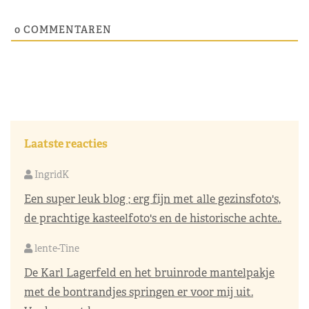
0
COMMENTAREN
Laatste reacties
IngridK
Een super leuk blog ; erg fijn met alle gezinsfoto's,
de prachtige kasteelfoto's en de historische achte..
lente-Tine
De Karl Lagerfeld en het bruinrode mantelpakje
met de bontrandjes springen er voor mij uit.