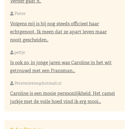
Verder gaat h..
Pieter
Volgens mij is hij nog steeds officieel haar
echtgenoot. Ik meen dat ze apart leven maar
nooit gescheiden..
pettje
Is ook zo, in jonge jaren was Caroline in het wit
getrouwd met een Fransman...
Peterenirene@hotmail.nl
Caroline is een mooie persoonlijkheid. Het camel
jurkje met de voile hoed vind ik erg mooi...