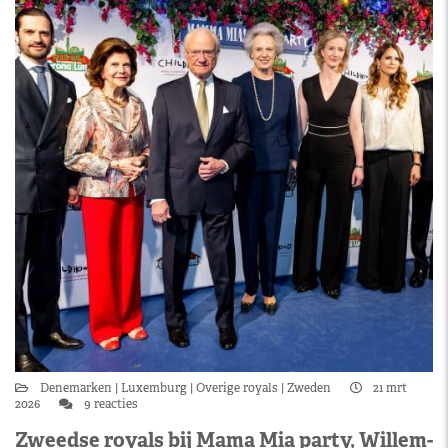
Denemarken
Luxemburg
Overige royals
Zweden
21 mrt
2026
9 reacties
Zweedse royals bij Mama Mia party, Willem-