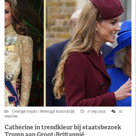
Overige royals
Verenigd Koninkrijk
17 sep 2025
57
reacties
Catherine in trendkleur bij staatsbezoek
Trump aan Groot-Brittannië