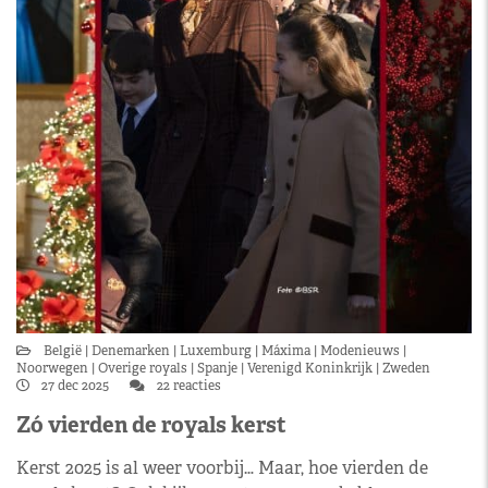
België
Denemarken
Luxemburg
Máxima
Modenieuws
Noorwegen
Overige royals
Spanje
Verenigd Koninkrijk
Zweden
27 dec 2025
22 reacties
Zó vierden de royals kerst
Kerst 2025 is al weer voorbij… Maar, hoe vierden de