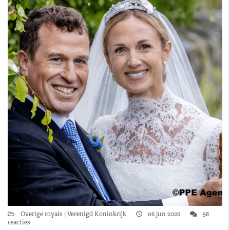
Overige royals
Verenigd Koninkrijk
06 jun 2026
58
reacties