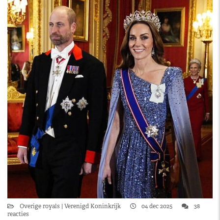
Overige royals
Verenigd Koninkrijk
04 dec 2025
38
reacties