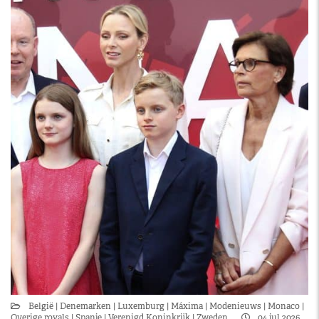
België
Denemarken
Luxemburg
Máxima
Modenieuws
Monaco
Overige royals
Spanje
Verenigd Koninkrijk
Zweden
04 jul 2026