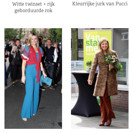
Kleurrijke jurk van Pucci
Witte twinset + rijk
geborduurde rok