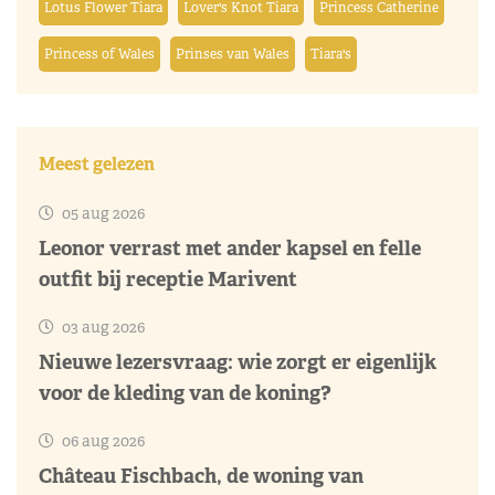
Lotus Flower Tiara
Lover's Knot Tiara
Princess Catherine
Princess of Wales
Prinses van Wales
Tiara's
Meest gelezen
05 aug 2026
Leonor verrast met ander kapsel en felle
outfit bij receptie Marivent
03 aug 2026
Nieuwe lezersvraag: wie zorgt er eigenlijk
voor de kleding van de koning?
06 aug 2026
Château Fischbach, de woning van