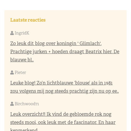
Laatste reacties
IngridK
Zo leuk dit blog over koningin ' Glimlach'.
Prachtige jurken + hoeden draagt Beatrix hier. De
blauwe bl..
Pieter
Leuke blog! Zo’n lichtblauwe ‘blouse’ als in 1981
zou volgens mij nog steeds prachtig zijn nu op ee..
Birchwood71
Leuk overzicht!! Ik vind de gebloemde rok nog
steeds mooi, ook leuk met de fascinator. En haar
kenmerkend..