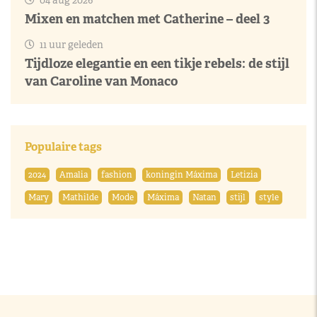
Mixen en matchen met Catherine – deel 3
11 uur geleden
Tijdloze elegantie en een tikje rebels: de stijl
van Caroline van Monaco
Populaire tags
2024
Amalia
fashion
koningin Máxima
Letizia
Mary
Mathilde
Mode
Máxima
Natan
stijl
style