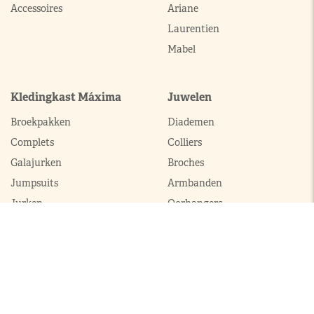
Accessoires
Ariane
Laurentien
Mabel
Kledingkast Máxima
Juwelen
Broekpakken
Diademen
Complets
Colliers
Galajurken
Broches
Jumpsuits
Armbanden
Jurken
Oorhangers
Mantels
Parures
Sets met broek
Sets met rok