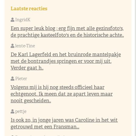
Laatste reacties
IngridK
Een super leuk blog ; erg fijn met alle gezinsfoto's,
de prachtige kasteelfoto's en de historische achte..
lente-Tine
De Karl Lagerfeld en het bruinrode mantelpakje
met de bontrandjes springen er voor mij uit.
Verder gaat h..
Pieter
Volgens mij is hij nog steeds officieel haar
echtgenoot. Ik meen dat ze apart leven maar
nooit gescheiden..
pettje
Is ook zo, in jonge jaren was Caroline in het wit
getrouwd met een Fransman...