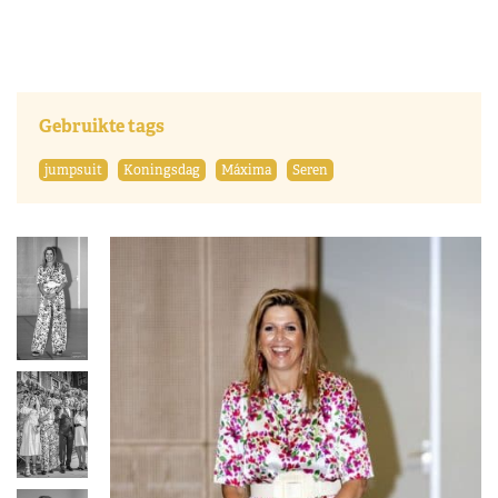
Gebruikte tags
jumpsuit
Koningsdag
Máxima
Seren