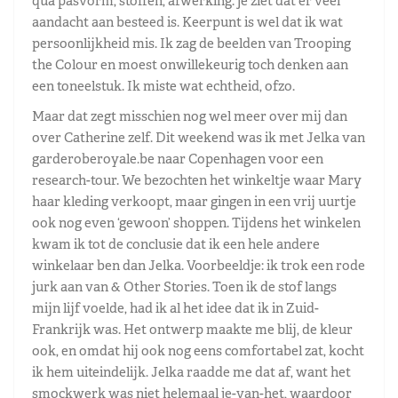
qua pasvorm, stoffen, afwerking: je ziet dat er veel
aandacht aan besteed is. Keerpunt is wel dat ik wat
persoonlijkheid mis. Ik zag de beelden van Trooping
the Colour en moest onwillekeurig toch denken aan
een toneelstuk. Ik miste wat echtheid, ofzo.
Maar dat zegt misschien nog wel meer over mij dan
over Catherine zelf. Dit weekend was ik met Jelka van
garderoberoyale.be naar Copenhagen voor een
research-tour. We bezochten het winkeltje waar Mary
haar kleding verkoopt, maar gingen in een vrij uurtje
ook nog even ‘gewoon’ shoppen. Tijdens het winkelen
kwam ik tot de conclusie dat ik een hele andere
winkelaar ben dan Jelka. Voorbeeldje: ik trok een rode
jurk aan van & Other Stories. Toen ik de stof langs
mijn lijf voelde, had ik al het idee dat ik in Zuid-
Frankrijk was. Het ontwerp maakte me blij, de kleur
ook, en omdat hij ook nog eens comfortabel zat, kocht
ik hem uiteindelijk. Jelka raadde me dat af, want het
smockwerk was niet helemaal je-van-het, waardoor