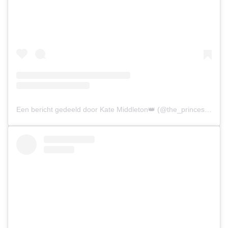
Een bericht gedeeld door Kate Middleton👑 (@the_princess__of_wales)