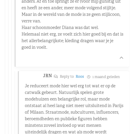
anders. Af en toe springt ze er (voor mij) gunstig uit
en heeft ze een ander, meer mode volgend stijltje.
Maar in de wereld van de mode is ze geen stijlicoon,
verre van.
Haar schoonmoeder Diana was dat wel.
Helemaal niet erg, ze voelt zich hier goed bij en dat is
het allerbelangrijkste; kleding dragen waar je je
goed in voelt.
JRN
Reply to
Roos
1 maand geleden
Je reduceert mode hier wel erg tot wat er op de
catwalk gebeurt. Natuurlijk spelen grote
modehuizen een belangrijke rol, maar mode
ontstaat al heel lang niet meer uitsluitend in Parijs
of Milaan. Straatmode, subculturen, influencers,
beroemdheden en publieke figuren hebben
minstens zoveel invloed op wat mensen
uiteindelijk dragen en wat als mode wordt