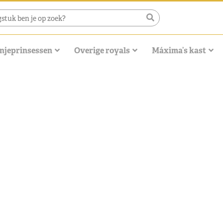
njeprinsessen
Overige royals
Máxima’s kast