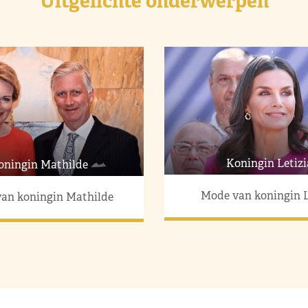
Uitgelichte onderwerpen
Koningin Letizi
oningin Mathilde
Mode van koningin L
an koningin Mathilde