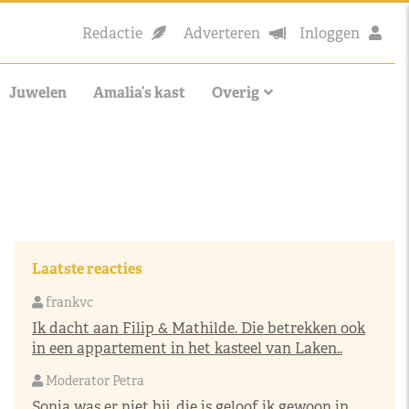
Redactie
Adverteren
Inloggen
Juwelen
Amalia’s kast
Overig
Laatste reacties
frankvc
Ik dacht aan Filip & Mathilde. Die betrekken ook
in een appartement in het kasteel van Laken..
Moderator Petra
Sonja was er niet bij, die is geloof ik gewoon in