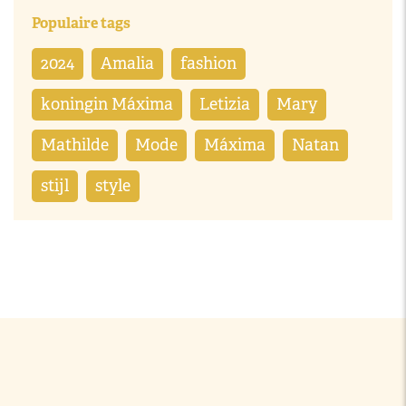
Populaire tags
2024
Amalia
fashion
koningin Máxima
Letizia
Mary
Mathilde
Mode
Máxima
Natan
stijl
style