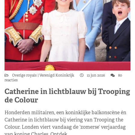
Overige royals
Verenigd Koninkrijk
13 jun 2026
80
reacties
Catherine in lichtblauw bij Trooping
de Colour
Honderden militairen, een koninklijke balkonscène én
Catherine in lichtblauw bij viering van Trooping the
Colour. Londen viert vandaag de ‘zomerse’ verjaardag
van koning Charles. Ontdek…