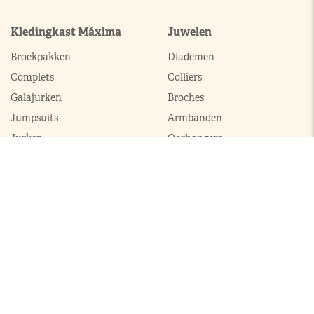
Kledingkast Máxima
Juwelen
Broekpakken
Diademen
Complets
Colliers
Galajurken
Broches
Jumpsuits
Armbanden
Jurken
Oorhangers
Mantels
Parures
Sets met broek
Sets met rok