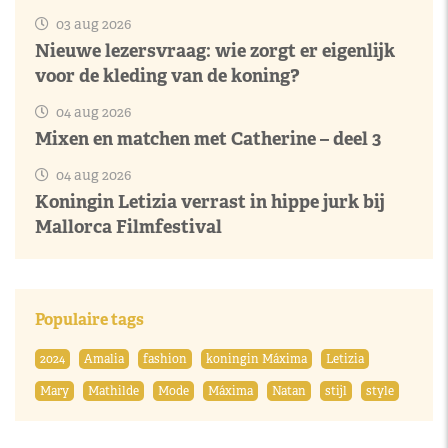
03 aug 2026
Nieuwe lezersvraag: wie zorgt er eigenlijk
voor de kleding van de koning?
04 aug 2026
Mixen en matchen met Catherine – deel 3
04 aug 2026
Koningin Letizia verrast in hippe jurk bij
Mallorca Filmfestival
Populaire tags
2024
Amalia
fashion
koningin Máxima
Letizia
Mary
Mathilde
Mode
Máxima
Natan
stijl
style