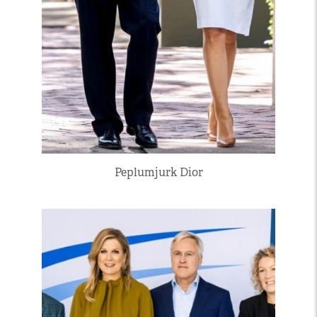
Peplumjurk Dior