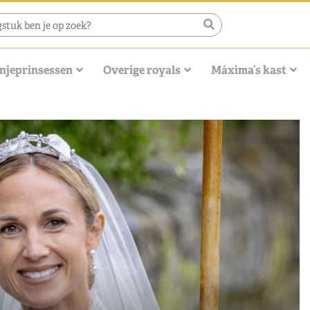
njeprinsessen
Overige royals
Máxima’s kast