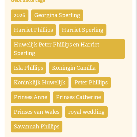
Gebruikte tags
2026
Georgina Sperling
Harriet Phillips
Harriet Sperling
Huwelijk Peter Phillips en Harriet
Sperling
Isla Phillips
Koningin Camilla
Koninklijk Huwelijk
Peter Phillips
Prinses Anne
Prinses Catherine
Prinses van Wales
royal wedding
Savannah Phillips