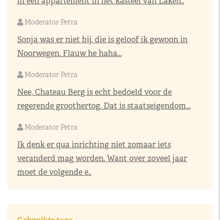
in een appartement in het kasteel van Laken..
Moderator Petra
Sonja was er niet bij, die is geloof ik gewoon in
Noorwegen. Flauw he haha...
Moderator Petra
Nee, Chateau Berg is echt bedoeld voor de
regerende groothertog. Dat is staatseigendom...
Moderator Petra
Ik denk er qua inrichting niet zomaar iets
veranderd mag worden. Want over zoveel jaar
moet de volgende e..