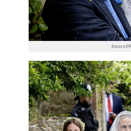
Foto’s ©P