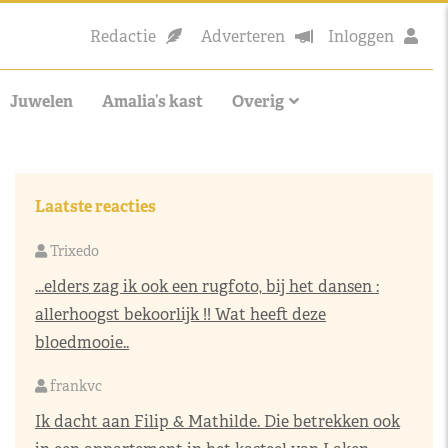
Redactie
Adverteren
Inloggen
Juwelen
Amalia’s kast
Overig
Laatste reacties
Trixedo
...elders zag ik ook een rugfoto, bij het dansen :
allerhoogst bekoorlijk !! Wat heeft deze
bloedmooie..
frankvc
Ik dacht aan Filip & Mathilde. Die betrekken ook