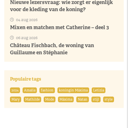
Nieuwe lezersvraag: wie zorgt er eigenlijk
voor de kleding van de koning?
04 aug 2026
Mixen en matchen met Catherine – deel 3
06 aug 2026
Château Fischbach, de woning van
Guillaume en Stéphanie
Populaire tags
2024
Amalia
fashion
koningin Máxima
Letizia
Mary
Mathilde
Mode
Máxima
Natan
stijl
style