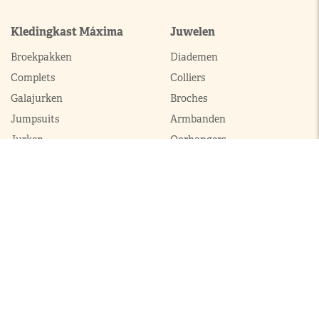
Kledingkast Máxima
Juwelen
Broekpakken
Diademen
Complets
Colliers
Galajurken
Broches
Jumpsuits
Armbanden
Jurken
Oorhangers
Mantels
Parures
Sets met broek
Sets met rok