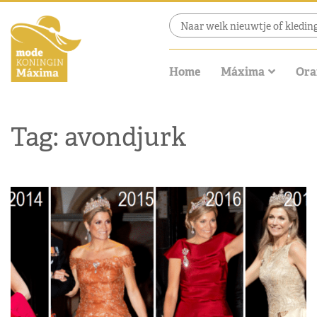
Home
Máxima
Ora
Tag: avondjurk