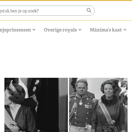
njeprinsessen
Overige royals
Máxima’s kast