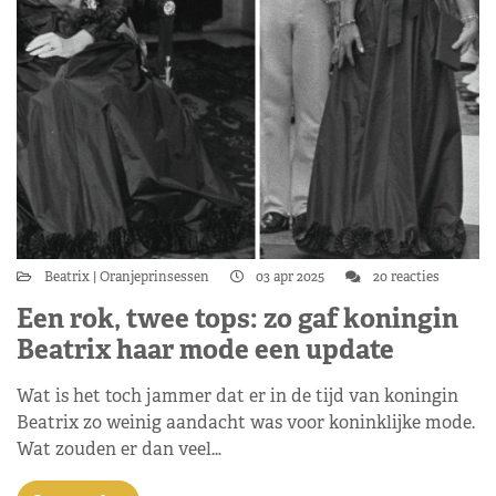
Beatrix
Oranjeprinsessen
03 apr 2025
20 reacties
Een rok, twee tops: zo gaf koningin
Beatrix haar mode een update
Wat is het toch jammer dat er in de tijd van koningin
Beatrix zo weinig aandacht was voor koninklijke mode.
Wat zouden er dan veel…