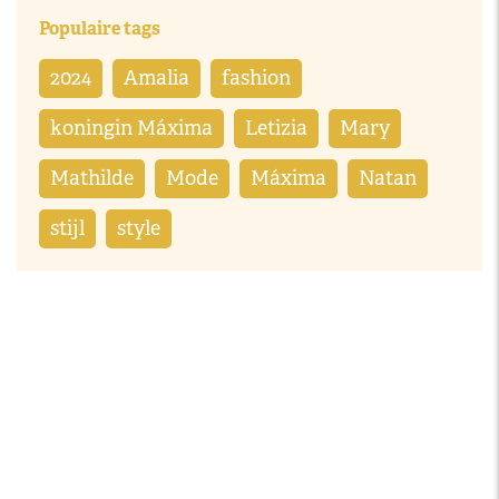
Populaire tags
2024
Amalia
fashion
koningin Máxima
Letizia
Mary
Mathilde
Mode
Máxima
Natan
stijl
style