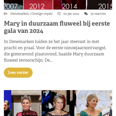
Denemarken
Overige royals
02 jan 2024
55 reacties
Mary in duurzaam fluweel bij eerste
gala van 2024
In Denemarken luiden ze het jaar steevast in met
pracht en praal. Voor de eerste nieuwjaarsontvangst,
die gisteravond plaatsvond, haalde Mary duurzaam
fluweel tevoorschijn. De…
Lees verder