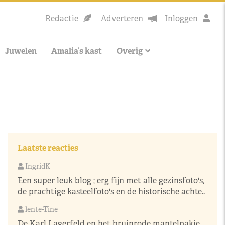
Redactie
Adverteren
Inloggen
Juwelen
Amalia’s kast
Overig
Laatste reacties
IngridK
Een super leuk blog ; erg fijn met alle gezinsfoto's,
de prachtige kasteelfoto's en de historische achte..
lente-Tine
De Karl Lagerfeld en het bruinrode mantelpakje