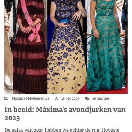
Máxima
Modenieuws
18 dec 2023
45 reacties
In beeld: Máxima’s avondjurken van
2023
De gala’s van 2023 hebben we achter de rug. Hoogste