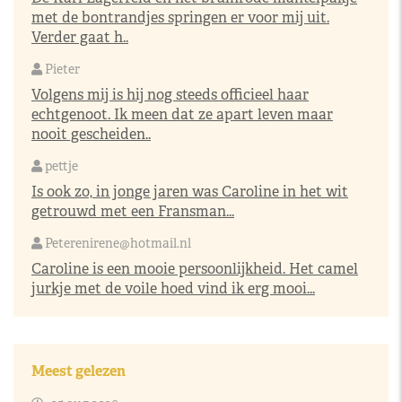
met de bontrandjes springen er voor mij uit.
Verder gaat h..
Pieter
Volgens mij is hij nog steeds officieel haar
echtgenoot. Ik meen dat ze apart leven maar
nooit gescheiden..
pettje
Is ook zo, in jonge jaren was Caroline in het wit
getrouwd met een Fransman...
Peterenirene@hotmail.nl
Caroline is een mooie persoonlijkheid. Het camel
jurkje met de voile hoed vind ik erg mooi...
Meest gelezen