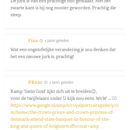
De jurk is van een prachtige stof gemaakt. Met het
zwarte kant is hij nog mooier geworden. Prachtig die
sleep.
Fina
3 jaren geleden
Wat een ongelofelijke verandering je zou denken dat
het een nieuwe jurk is, prachtig!
PK020
3 jaren geleden
Kamp ‘Satin Gold’ lijkt zich uit te breiden😉,
voor de twijfelaars onder U kijk nou eens, WoW …. 👉🏼
https://www.google.nl/amp/s/royalportraitsgallery.co
m/home/the-crown-prince-and-crown-princess-of-
denmark-attend-state-banquet-in-honour-of-the-
king-and-queen-of-belgium%3fformat=amp