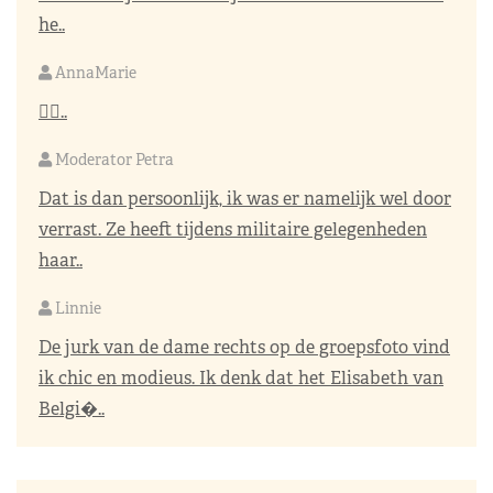
he..
AnnaMarie
👌🏼..
Moderator Petra
Dat is dan persoonlijk, ik was er namelijk wel door
verrast. Ze heeft tijdens militaire gelegenheden
haar..
Linnie
De jurk van de dame rechts op de groepsfoto vind
ik chic en modieus. Ik denk dat het Elisabeth van
Belgi�..