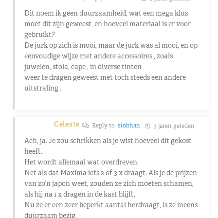
Dit noem ik geen duurzaamheid, wat een mega klus
moet dit zijn geweest, en hoeveel materiaal is er voor
gebruikt?
De jurk op zich is mooi, maar de jurk was al mooi, en op
eenvoudige wijze met andere accessoires , zoals
juwelen, stola, cape , in diverse tinten
weer te dragen geweest met toch steeds een andere
uitstraling .
Celeste
Reply to
siobhan
3 jaren geleden
Ach, ja. Je zou schrikken als je wist hoeveel dit gekost
heeft.
Het wordt allemaal wat overdreven.
Net als dat Maxima iets 2 of 3 x draagt. Als je de prijzen
van zo’n japon weet, zouden ze zich moeten schamen,
als hij na 1 x dragen in de kast blijft.
Nu ze er een zeer beperkt aantal herdraagt, is ze ineens
duurzaam bezig.