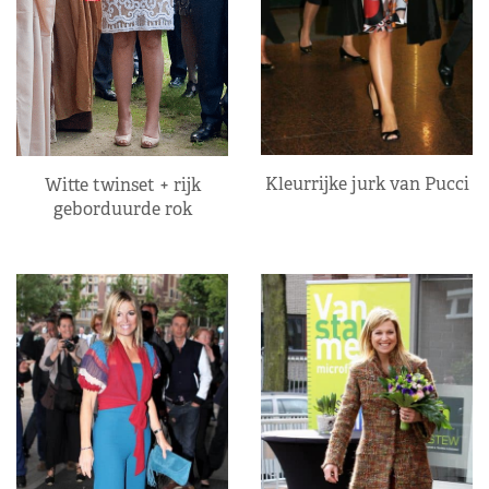
Kleurrijke jurk van Pucci
Witte twinset + rijk
geborduurde rok