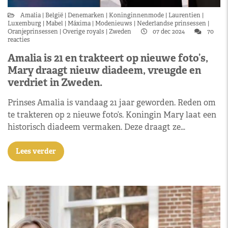
Amalia
België
Denemarken
Koninginnenmode
Laurentien
Luxemburg
Mabel
Máxima
Modenieuws
Nederlandse prinsessen
Oranjeprinsessen
Overige royals
Zweden
07 dec 2024
70
reacties
Amalia is 21 en trakteert op nieuwe foto’s,
Mary draagt nieuw diadeem, vreugde en
verdriet in Zweden.
Prinses Amalia is vandaag 21 jaar geworden. Reden om
te trakteren op 2 nieuwe foto’s. Koningin Mary laat een
historisch diadeem vermaken. Deze draagt ze…
Lees verder