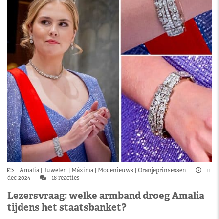
Amalia
Juwelen
Máxima
Modenieuws
Oranjeprinsessen
11
dec 2024
18 reacties
Lezersvraag: welke armband droeg Amalia
tijdens het staatsbanket?