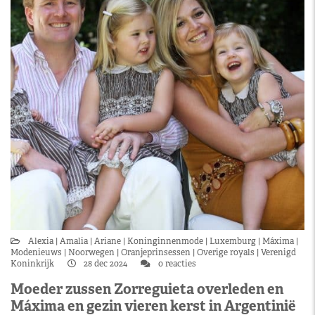
Alexia
Amalia
Ariane
Koninginnenmode
Luxemburg
Máxima
Modenieuws
Noorwegen
Oranjeprinsessen
Overige royals
Verenigd
Koninkrijk
28 dec 2024
0 reacties
Moeder zussen Zorreguieta overleden en
Máxima en gezin vieren kerst in Argentinië