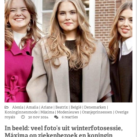
Alexia
Amalia
Ariane
Beatrix
België
Denemarken
Koninginnenmode
Máxima
Modenieuws
Oranjeprinsessen
Overige
royals
30 nov 2024
6 reacties
In beeld: veel foto’s uit winterfotosessie,
Máxima op ziekenbezoek en koningin