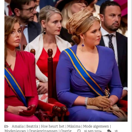
Amalia
Beatrix
Hoe heurt het
Máxima
Mode algemeen
Modenieuws
Oranjeprinsessen
Overig
16 sep 2024
18