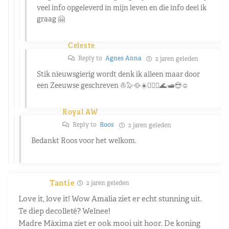
veel info opgeleverd in mijn leven en die info deel ik
graag 🤗
Celeste
Reply to
Agnes Anna
2 jaren geleden
Stik nieuwsgierig wordt denk ik alleen maar door
een Zeeuwse geschreven ⛵🦭🥘☀️🏄🏼‍♀️🌊🛥️😎☺️
Royal AW
Reply to
Roos
2 jaren geleden
Bedankt Roos voor het welkom.
Tantie
2 jaren geleden
Love it, love it! Wow Amalia ziet er echt stunning uit.
Te diep decolleté? Welnee!
Madre Màxima ziet er ook mooi uit hoor. De koning