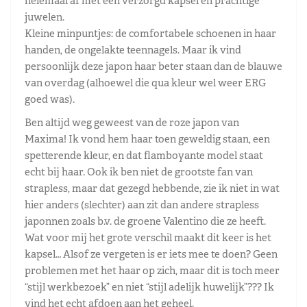
helemaal af met een verzorgd kapsel en prachtige
juwelen.
Kleine minpuntjes: de comfortabele schoenen in haar
handen, de ongelakte teennagels. Maar ik vind
persoonlijk deze japon haar beter staan dan de blauwe
van overdag (alhoewel die qua kleur wel weer ERG
goed was).
Ben altijd weg geweest van de roze japon van
Maxima! Ik vond hem haar toen geweldig staan, een
spetterende kleur, en dat flamboyante model staat
echt bij haar. Ook ik ben niet de grootste fan van
strapless, maar dat gezegd hebbende, zie ik niet in wat
hier anders (slechter) aan zit dan andere strapless
japonnen zoals b.v. de groene Valentino die ze heeft.
Wat voor mij het grote verschil maakt dit keer is het
kapsel… Alsof ze vergeten is er iets mee te doen? Geen
problemen met het haar op zich, maar dit is toch meer
“stijl werkbezoek” en niet “stijl adelijk huwelijk”??? Ik
vind het echt afdoen aan het geheel.