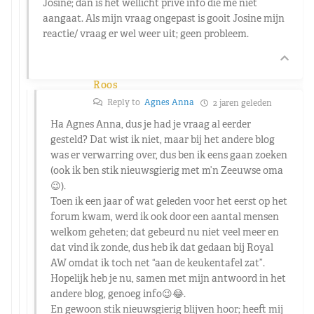
Josine; dan is het wellicht privé info die me niet
aangaat. Als mijn vraag ongepast is gooit Josine mijn
reactie/ vraag er wel weer uit; geen probleem.
Roos
Reply to
Agnes Anna
2 jaren geleden
Ha Agnes Anna, dus je had je vraag al eerder
gesteld? Dat wist ik niet, maar bij het andere blog
was er verwarring over, dus ben ik eens gaan zoeken
(ook ik ben stik nieuwsgierig met m’n Zeeuwse oma
😉).
Toen ik een jaar of wat geleden voor het eerst op het
forum kwam, werd ik ook door een aantal mensen
welkom geheten; dat gebeurd nu niet veel meer en
dat vind ik zonde, dus heb ik dat gedaan bij Royal
AW omdat ik toch net “aan de keukentafel zat”.
Hopelijk heb je nu, samen met mijn antwoord in het
andere blog, genoeg info😉😂.
En gewoon stik nieuwsgierig blijven hoor; heeft mij