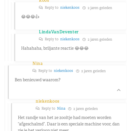
Roos
Reply to
niekenkoos
2 jaren geleden
😂😂😂👍
LindaVanDeventer
Reply to
niekenkoos
2 jaren geleden
Hahahaha, briljante reactie 😂😂😂
Nina
Reply to
niekenkoos
2 jaren geleden
Ben benieuwd waarom?
niekenkoos
Reply to
Nina
2 jaren geleden
Het randje van het 2e zooltje had moeten worden
“afgeschalmd”. Daar is een speciale machine voor, dan
zie je het verloop niet meer.