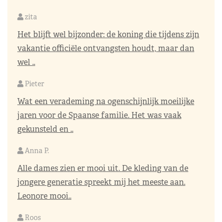
zita
Het blijft wel bijzonder: de koning die tijdens zijn
vakantie officiële ontvangsten houdt, maar dan
wel ..
Pieter
Wat een verademing na ogenschijnlijk moeilijke
jaren voor de Spaanse familie. Het was vaak
gekunsteld en ..
Anna P.
Alle dames zien er mooi uit. De kleding van de
jongere generatie spreekt mij het meeste aan.
Leonore mooi..
Roos