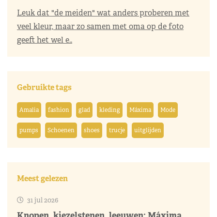
Leuk dat "de meiden" wat anders proberen met
veel kleur, maar zo samen met oma op de foto
geeft het wel e..
Gebruikte tags
Amalia
fashion
glad
kleding
Máxima
Mode
pumps
Schoenen
shoes
trucje
uitglijden
Meest gelezen
31 jul 2026
Knopen, kiezelstenen, leeuwen: Máxima