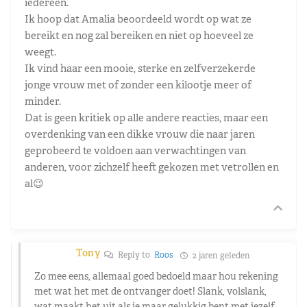
iedereen.
Ik hoop dat Amalia beoordeeld wordt op wat ze
bereikt en nog zal bereiken en niet op hoeveel ze
weegt.
Ik vind haar een mooie, sterke en zelfverzekerde
jonge vrouw met of zonder een kilootje meer of
minder.
Dat is geen kritiek op alle andere reacties, maar een
overdenking van een dikke vrouw die naar jaren
geprobeerd te voldoen aan verwachtingen van
anderen, voor zichzelf heeft gekozen met vetrollen en
al😉
Tony
Reply to
Roos
2 jaren geleden
Zo mee eens, allemaal goed bedoeld maar hou rekening
met wat het met de ontvanger doet! Slank, volslank,
wat maakt het uit als je maar gelukkig bent met jezelf