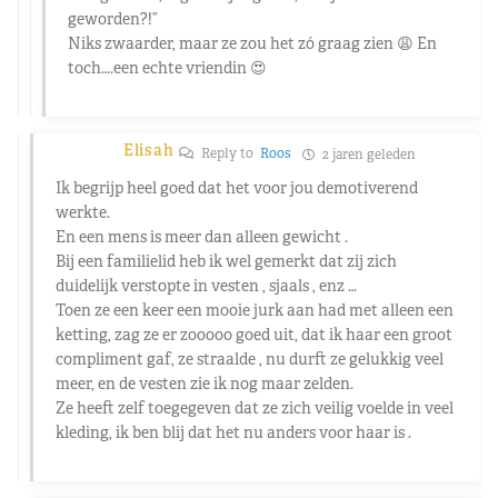
geworden?!”
Niks zwaarder, maar ze zou het zó graag zien 😩 En
toch….een echte vriendin 😍
Elisah
Reply to
Roos
2 jaren geleden
Ik begrijp heel goed dat het voor jou demotiverend
werkte.
En een mens is meer dan alleen gewicht .
Bij een familielid heb ik wel gemerkt dat zij zich
duidelijk verstopte in vesten , sjaals , enz …
Toen ze een keer een mooie jurk aan had met alleen een
ketting, zag ze er zooooo goed uit, dat ik haar een groot
compliment gaf, ze straalde , nu durft ze gelukkig veel
meer, en de vesten zie ik nog maar zelden.
Ze heeft zelf toegegeven dat ze zich veilig voelde in veel
kleding, ik ben blij dat het nu anders voor haar is .