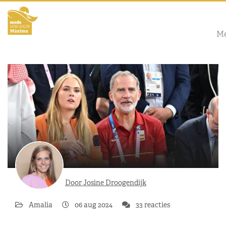
M
Door Josine Droogendijk
Amalia
06 aug 2024
33 reacties