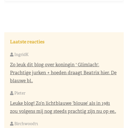
Laatste reacties
IngridK
Zo leuk dit blog over koningin ' Glimlach'.
Prachtige jurken + hoeden draagt Beatrix hier. De
blauwe bl..
Pieter
Leuke blog! Zo’n lichtblauwe ‘blouse’ als in 1981
zou volgens mij nog steeds prachtig zijn nu op ee..
Birchwood71