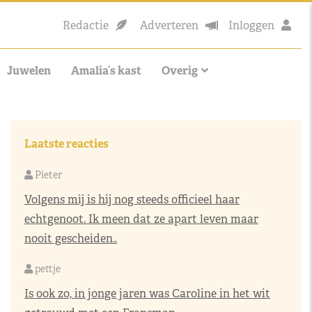
Redactie
Adverteren
Inloggen
Juwelen
Amalia’s kast
Overig
Laatste reacties
Pieter
Volgens mij is hij nog steeds officieel haar
echtgenoot. Ik meen dat ze apart leven maar
nooit gescheiden..
pettje
Is ook zo, in jonge jaren was Caroline in het wit