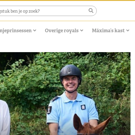
njeprinsessen
Overige royals
Máxima’s kast