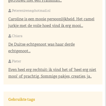
getrouwd met een Fransman...
Peterenirene@hotmail.nl
Caroline is een mooie persoonlijkheid. Het camel
jurkje met de voile hoed vind ik erg mooi...
Chiara
De Duitse echtgenoot was haar derde
echtgenoot...
Pieter
Even heel erg rechtuit: ik vind het of ‘heel erg niet
mooi’ of prachtig. Sommige pakjes, creaties, ja..
Gebruikte tags