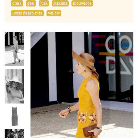
dress
geel
jurk
Máxima
mouwloos
Oscar de la Renta
yellow