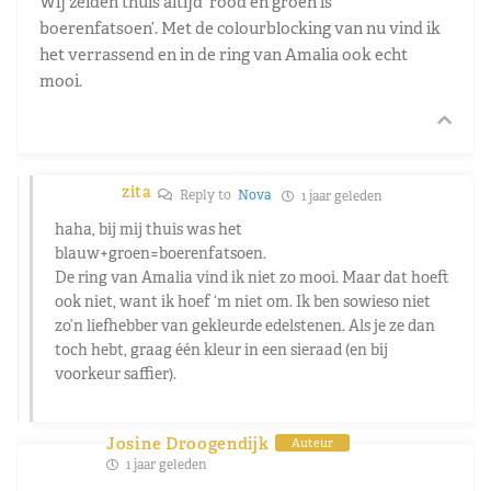
Wij zeiden thuis altijd ‘rood en groen is
boerenfatsoen’. Met de colourblocking van nu vind ik
het verrassend en in de ring van Amalia ook echt
mooi.
zita
Reply to
Nova
1 jaar geleden
haha, bij mij thuis was het
blauw+groen=boerenfatsoen.
De ring van Amalia vind ik niet zo mooi. Maar dat hoeft
ook niet, want ik hoef ‘m niet om. Ik ben sowieso niet
zo’n liefhebber van gekleurde edelstenen. Als je ze dan
toch hebt, graag één kleur in een sieraad (en bij
voorkeur saffier).
Josine Droogendijk
Auteur
1 jaar geleden