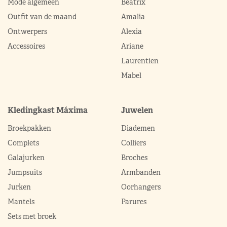
Mode algemeen
Beatrix
Outfit van de maand
Amalia
Ontwerpers
Alexia
Accessoires
Ariane
Laurentien
Mabel
Kledingkast Máxima
Juwelen
Broekpakken
Diademen
Complets
Colliers
Galajurken
Broches
Jumpsuits
Armbanden
Jurken
Oorhangers
Mantels
Parures
Sets met broek