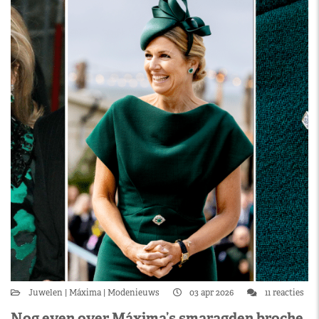
Juwelen
Máxima
Modenieuws
03 apr 2026
11 reacties
Nog even over Máxima’s smaragden broche