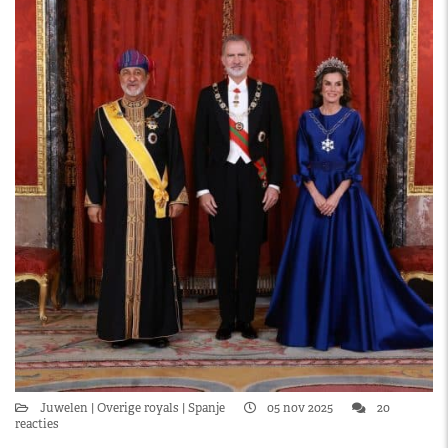
Juwelen
Overige royals
Spanje
05 nov 2025
20
reacties