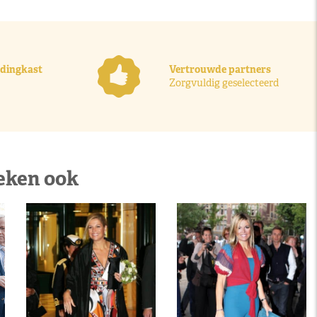
ledingkast
Vertrouwde partners
Zorgvuldig geselecteerd
eken ook