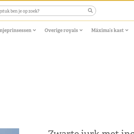
njeprinsessen
Overige royals
Máxima’s kast