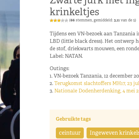
Zwarte jurk met i
krinkeltjes
(
66
stemmen, gemiddeld:
3,11
van de 5)
Tijdens een VN-bezoek aan Tanzania 
LBD (little black dress). Het ontwerp 
de stof, driekwarts mouwen, een ronde 
Label: NATAN.
Outings:
1. VN-bezoek Tanzania, 12 december 20
2.
Terugkomst slachtoffers MH17, 23 jul
3.
Nationale Dodenherdenking, 4 mei 2
Gebruikte tags
ceintuur
Ingeweven krinkel