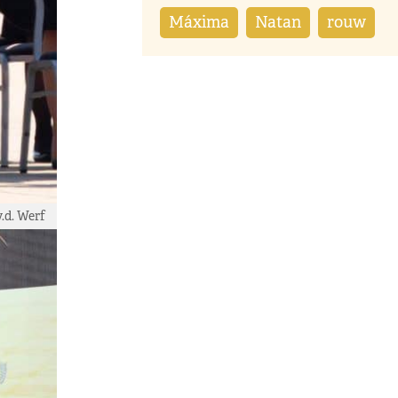
Máxima
Natan
rouw
.d. Werf