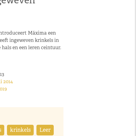
ngeweven
introduceert Máxima een
heeft ingeweven krinkels in
hals en een leren ceintuur.
13
i 2014
019
s
krinkels
Leer