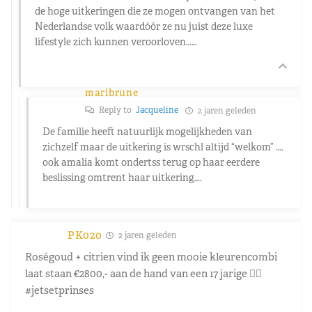
de hoge uitkeringen die ze mogen ontvangen van het
Nederlandse volk waardóór ze nu juist deze luxe
lifestyle zich kunnen veroorloven……
maribrune
Reply to
Jacqueline
2 jaren geleden
De familie heeft natuurlijk mogelijkheden van
zichzelf maar de uitkering is wrschl altijd “welkom” ….
ook amalia komt ondertss terug op haar eerdere
beslissing omtrent haar uitkering….
PK020
2 jaren geleden
Roségoud + citrien vind ik geen mooie kleurencombi
laat staan €2800,- aan de hand van een 17 jarige 🙂‍↔️
#jetsetprinses