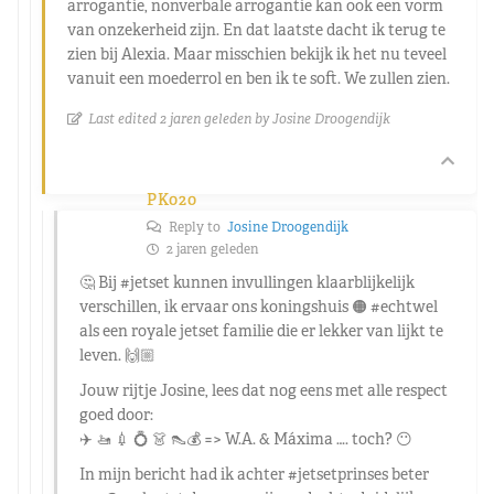
arrogantie, nonverbale arrogantie kan ook een vorm
van onzekerheid zijn. En dat laatste dacht ik terug te
zien bij Alexia. Maar misschien bekijk ik het nu teveel
vanuit een moederrol en ben ik te soft. We zullen zien.
Last edited 2 jaren geleden by Josine Droogendijk
PK020
Reply to
Josine Droogendijk
2 jaren geleden
🤔 Bij #jetset kunnen invullingen klaarblijkelijk
verschillen, ik ervaar ons koningshuis 🟠 #echtwel
als een royale jetset familie die er lekker van lijkt te
leven. 🙌🏼
Jouw rijtje Josine, lees dat nog eens met alle respect
goed door:
✈️ 🚤 💉 💍 👗 👠💰 => W.A. & Máxima …. toch? 😶
In mijn bericht had ik achter #jetsetprinses beter