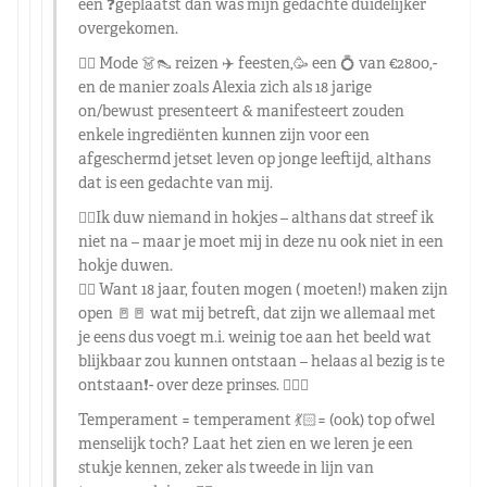
een ❓geplaatst dan was mijn gedachte duidelijker
overgekomen.
👉🏼 Mode 👗👠 reizen ✈️ feesten,🥳 een 💍 van €2800,-
en de manier zoals Alexia zich als 18 jarige
on/bewust presenteert & manifesteert zouden
enkele ingrediënten kunnen zijn voor een
afgeschermd jetset leven op jonge leeftijd, althans
dat is een gedachte van mij.
☝🏼Ik duw niemand in hokjes – althans dat streef ik
niet na – maar je moet mij in deze nu ook niet in een
hokje duwen.
👉🏼 Want 18 jaar, fouten mogen ( moeten!) maken zijn
open 🚪🚪 wat mij betreft, dat zijn we allemaal met
je eens dus voegt m.i. weinig toe aan het beeld wat
blijkbaar zou kunnen ontstaan – helaas al bezig is te
ontstaan❗️- over deze prinses. 🤷🏼‍♂️
Temperament = temperament 💃🏻= (ook) top ofwel
menselijk toch? Laat het zien en we leren je een
stukje kennen, zeker als tweede in lijn van