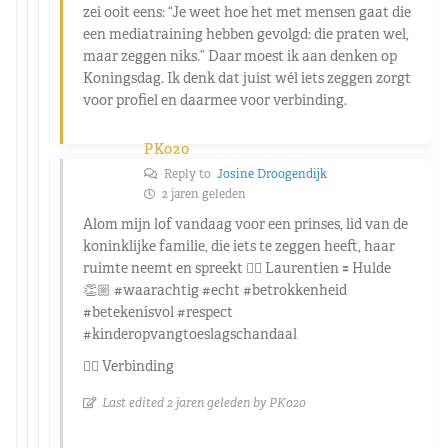
zei ooit eens: “Je weet hoe het met mensen gaat die
een mediatraining hebben gevolgd: die praten wel,
maar zeggen niks.” Daar moest ik aan denken op
Koningsdag. Ik denk dat juist wél iets zeggen zorgt
voor profiel en daarmee voor verbinding.
PK020
Reply to
Josine Droogendijk
2 jaren geleden
Alom mijn lof vandaag voor een prinses, lid van de
koninklijke familie, die iets te zeggen heeft, haar
ruimte neemt en spreekt 👉🏼 Laurentien 🟰 Hulde
👏🏼 #waarachtig #echt #betrokkenheid
#betekenisvol #respect
#kinderopvangtoeslagschandaal
👉🏼 Verbinding
Last edited 2 jaren geleden by PK020