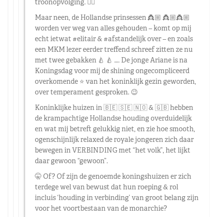
troonopvolging. 👈🏼
Maar neen, de Hollandse prinsessen 👸🏼 👸🏼👸🏼
worden ver weg van alles gehouden – komt op mij
echt ietwat #elitair & #afstandelijk over – en zoals
een MKM lezer eerder treffend schreef zitten ze nu
met twee gebakken 🍐 🍐 …. De jonge Ariane is na
Koningsdag voor mij de shining ongecompliceerd
overkomende ⭐️ van het koninklijk gezin geworden,
over temperament gesproken. 😉
Koninklijke huizen in 🇧🇪 🇸🇪 🇳🇴 & 🇬🇧 hebben
de krampachtige Hollandse houding overduidelijk
en wat mij betreft gelukkig niet, en zie hoe smooth,
ogenschijnlijk relaxed de royale jongeren zich daar
bewegen in VERBINDING met “het volk”, het lijkt
daar gewoon “gewoon”.
🤫 Of? Of zijn de genoemde koningshuizen er zich
terdege wel van bewust dat hun roeping & rol
incluis ‘houding in verbinding’ van groot belang zijn
voor het voortbestaan van de monarchie?