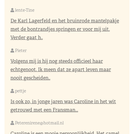
lente-Tine
De Karl Lagerfeld en het bruinrode mantelpakje
met de bontrandjes springen er voor mij uit.
Verder gaat h..
Pieter
Volgens mij is hij nog steeds officieel haar
echtgenoot. Ik meen dat ze apart leven maar
nooit gescheiden..
pettje
Is ook zo, in jonge jaren was Caroline in het wit
getrouwd met een Fransman...
Peterenirene@hotmail.nl
Caroline is een mooie persoonlijkheid. Het camel