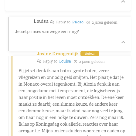
Louisa
Reply to
PK020
2 jaren geleden
Jetsetprinses vanwege een ring?
Josine Droogendijk
Auteur
Reply to
Louisa
2 jaren geleden
Bij jetset denk ik aan botox, grote boten, verre
vliegreizen en onnodig geld smijten. Het plaatje dat je
in Monaco overal tegenkomt. Bij Alexia denk ik aan
een jongedame met temperament, die logischerwijs
haar positie in het leven moet ontdekken. De ene keer
maakt ze daarbij een slimme keuze, de andere keer
een domme keuze, maar ik vind haar nog veel te jong
om haar nog in een hokje te duwen. Ze is nog maar 18.
Ik las op Koningsdag ook allerlei reacties over haar
arrogantie. Mijns inziens duiden woorden en daden op