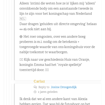
Alleen ‘intimi die weten hoe ze is’ lijken mij “alleen”
onvoldoende body om een aanstaande tweede in
lijn te zijn voor het koningschap van Nederland
🇳🇱
Daar dragen ‘geluiden uit directe omgeving’ helaas
🥜 🧀 ook niet aan bij.
🛟 Het roer omgooien, over een andere boeg
proberen is m.i. nodig om de betekenis +
toegevoegde waarde van ons koningshuis voor de
nabije toekomst te waarborgen.
👉🏼 Kijk naar uw geschiedenis Huis van Oranje,
koningin Emma had het “royale spelletje”
toentertijd door. 👍🏼
Carlaz
Reply to
Josine Droogendijk
2 jaren geleden
Ik denk dat we al een andere kant van Alexia
hebben gezien. Dat was bij de fotoshoot op het