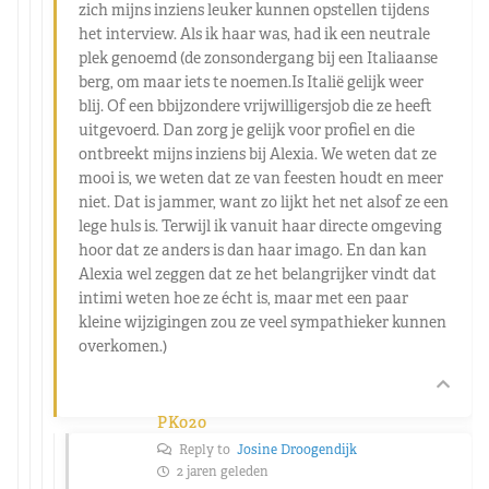
zich mijns inziens leuker kunnen opstellen tijdens
het interview. Als ik haar was, had ik een neutrale
plek genoemd (de zonsondergang bij een Italiaanse
berg, om maar iets te noemen.Is Italië gelijk weer
blij. Of een bbijzondere vrijwilligersjob die ze heeft
uitgevoerd. Dan zorg je gelijk voor profiel en die
ontbreekt mijns inziens bij Alexia. We weten dat ze
mooi is, we weten dat ze van feesten houdt en meer
niet. Dat is jammer, want zo lijkt het net alsof ze een
lege huls is. Terwijl ik vanuit haar directe omgeving
hoor dat ze anders is dan haar imago. En dan kan
Alexia wel zeggen dat ze het belangrijker vindt dat
intimi weten hoe ze écht is, maar met een paar
kleine wijzigingen zou ze veel sympathieker kunnen
overkomen.)
PK020
Reply to
Josine Droogendijk
2 jaren geleden