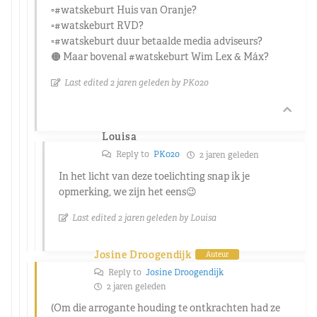
▫️#watskeburt Huis van Oranje?
▫️#watskeburt RVD?
▫️#watskeburt duur betaalde media adviseurs?
🟠 Maar bovenal #watskeburt Wim Lex & Máx?
Last edited 2 jaren geleden by PK020
Louisa
Reply to
PK020
2 jaren geleden
In het licht van deze toelichting snap ik je
opmerking, we zijn het eens😉
Last edited 2 jaren geleden by Louisa
Josine Droogendijk
Auteur
Reply to
Josine Droogendijk
2 jaren geleden
(Om die arrogante houding te ontkrachten had ze