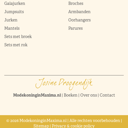
Galajurken
Broches
Jumpsuits
Armbanden
Jurken
Oorhangers
Mantels
Parures
Sets met broek
Sets met rok
ModekoninginMaxima.nl
|
Boeken
|
Over ons
|
Contact
© 2026 ModekoninginMaxima.nl | Alle rechten voorbehouden |
Sitemap
|
Privacy & cookie policy