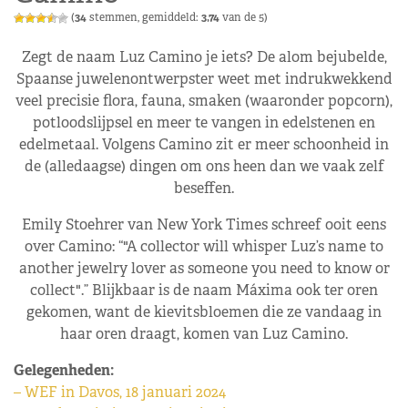
(
34
stemmen, gemiddeld:
3,74
van de 5)
Zegt de naam Luz Camino je iets? De alom bejubelde,
Spaanse juwelenontwerpster weet met indrukwekkend
veel precisie flora, fauna, smaken (waaronder popcorn),
potloodslijpsel en meer te vangen in edelstenen en
edelmetaal. Volgens Camino zit er meer schoonheid in
de (alledaagse) dingen om ons heen dan we vaak zelf
beseffen.
Emily Stoehrer van New York Times schreef ooit eens
over Camino: “
A collector will whisper Luz’s name to
another jewelry lover as someone you need to know or
collect
.” Blijkbaar is de naam Máxima ook ter oren
gekomen, want de kievitsbloemen die ze vandaag in
haar oren draagt, komen van Luz Camino.
Gelegenheden:
– WEF in Davos, 18 januari 2024