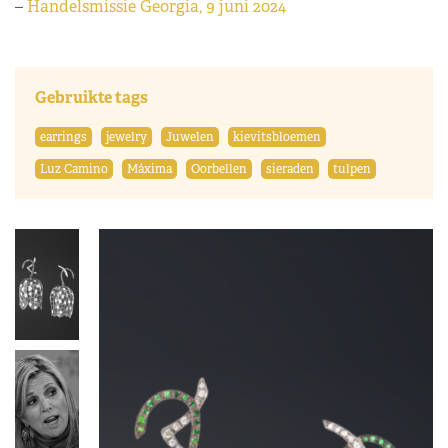
–
Handelsmissie Georgia, 9 juni 2024
Gebruikte tags
earrings
jewelry
Juwelen
kievitsbloemen
Luz Camino
Máxima
Oorbellen
sieraden
tulpen