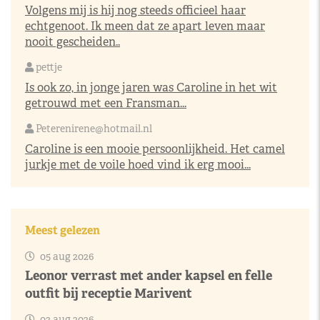
Volgens mij is hij nog steeds officieel haar
echtgenoot. Ik meen dat ze apart leven maar
nooit gescheiden..
pettje
Is ook zo, in jonge jaren was Caroline in het wit
getrouwd met een Fransman...
Peterenirene@hotmail.nl
Caroline is een mooie persoonlijkheid. Het camel
jurkje met de voile hoed vind ik erg mooi...
Meest gelezen
05 aug 2026
Leonor verrast met ander kapsel en felle
outfit bij receptie Marivent
03 aug 2026