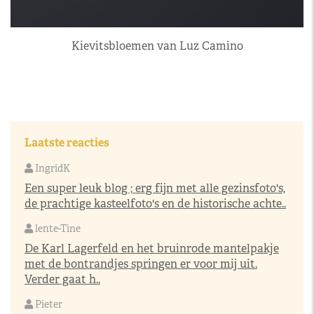
Kievitsbloemen van Luz Camino
Laatste reacties
IngridK
Een super leuk blog ; erg fijn met alle gezinsfoto's,
de prachtige kasteelfoto's en de historische achte..
lente-Tine
De Karl Lagerfeld en het bruinrode mantelpakje
met de bontrandjes springen er voor mij uit.
Verder gaat h..
Pieter