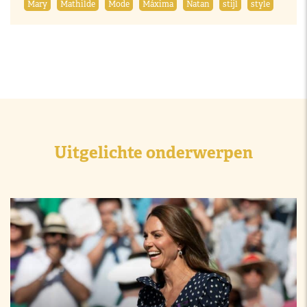
Mary
Mathilde
Mode
Máxima
Natan
stijl
style
Uitgelichte onderwerpen