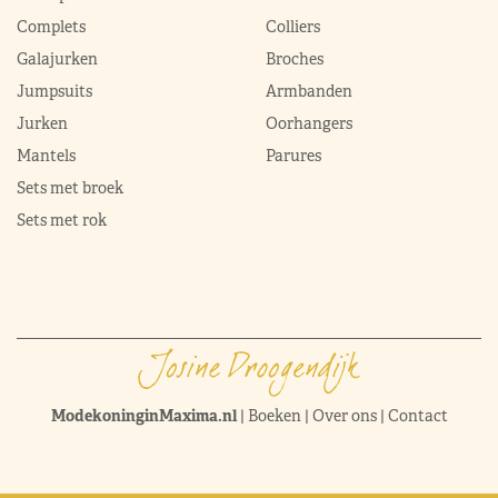
Mabel
Kledingkast Máxima
Juwelen
Broekpakken
Diademen
Complets
Colliers
Galajurken
Broches
Jumpsuits
Armbanden
Jurken
Oorhangers
Mantels
Parures
Sets met broek
Sets met rok