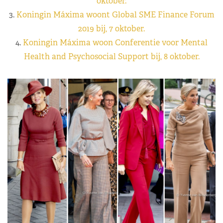
oktober.
3.
Koningin Máxima woont Global SME Finance Forum
2019 bij, 7 oktober.
4.
Koningin Máxima woon Conferentie voor Mental
Health and Psychosocial Support bij, 8 oktober.