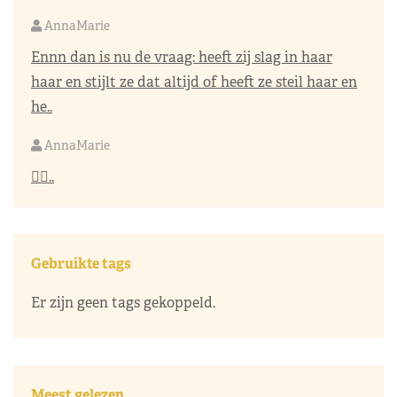
colora
De richting van de stof is mooi gebruikt in het
ontwerp van de jurk van Letizia. Ze ziet er stijlvol
uit...
AnnaMarie
Ennn dan is nu de vraag: heeft zij slag in haar
haar en stijlt ze dat altijd of heeft ze steil haar en
he..
AnnaMarie
👌🏼..
Gebruikte tags