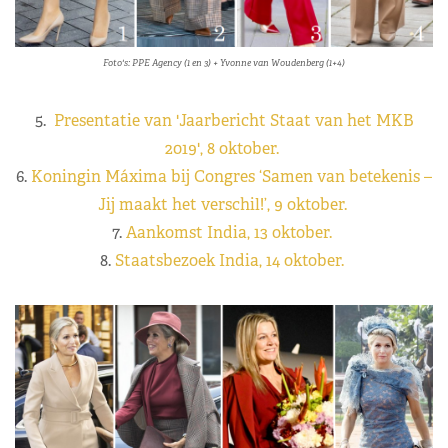
Foto's: PPE Agency (1 en 3) + Yvonne van Woudenberg (1+4)
5.
Presentatie van 'Jaarbericht Staat van het MKB
2019', 8 oktober.
6.
Koningin Máxima bij Congres ‘Samen van betekenis –
Jij maakt het verschil!’, 9 oktober.
7.
Aankomst India, 13 oktober.
8.
Staatsbezoek India, 14 oktober.