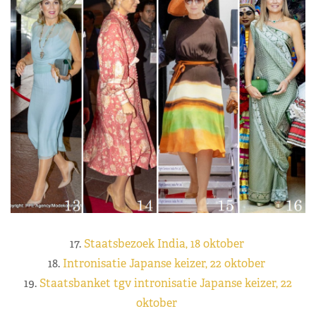
17.
Staatsbezoek India, 18 oktober
18.
Intronisatie Japanse keizer, 22 oktober
19.
Staatsbanket tgv intronisatie Japanse keizer, 22
oktober