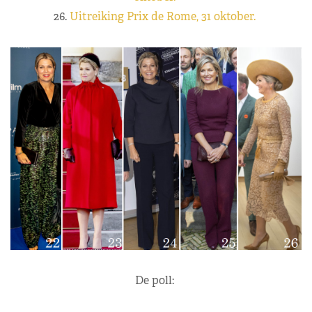
23.
Officieel bezoek Polen, 29 oktober.
24.
Koningin Máxima aanwezig bij de lancering
Nederlandse Schuldhulproute, 30 oktober.
25.
Koningin Máxima bezoekt Vumc en Borski Fund, 31
oktober.
26.
Uitreiking Prix de Rome, 31 oktober.