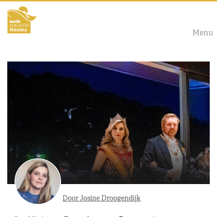
Menu
Door Josine Droogendijk