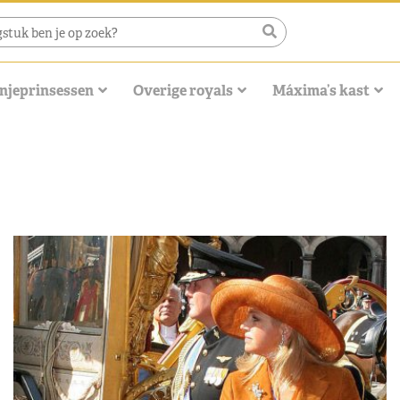
njeprinsessen
Overige royals
Máxima’s kast