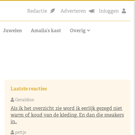
Redactie
Adverteren
Inloggen
Juwelen
Amalia’s kast
Overig
Laatste reacties
Geraldine
Als ik het overzicht zie word ik eerlijk gezegd niet
warm of koud van de kleding. En dan die sneakers
in..
pettje