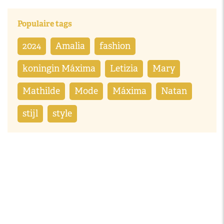
Populaire tags
2024
Amalia
fashion
koningin Máxima
Letizia
Mary
Mathilde
Mode
Máxima
Natan
stijl
style