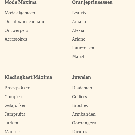
Mode Máxima
Oranjeprinsessen
Mode algemeen
Beatrix
Outfit van de maand
Amalia
Ontwerpers
Alexia
Accessoires
Ariane
Laurentien
Mabel
Kledingkast Máxima
Juwelen
Broekpakken
Diademen
Complets
Colliers
Galajurken
Broches
Jumpsuits
Armbanden
Jurken
Oorhangers
Mantels
Parures