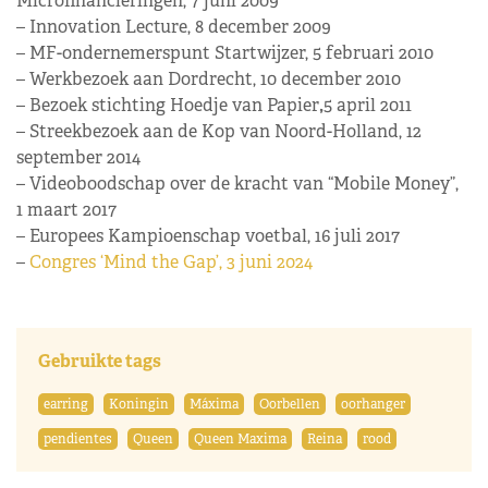
Microfinancieringen, 7 juni 2009
– Innovation Lecture, 8 december 2009
– MF-ondernemerspunt Startwijzer, 5 februari 2010
– Werkbezoek aan Dordrecht, 10 december 2010
– Bezoek stichting Hoedje van Papier
,
5 april 2011
– Streekbezoek aan de Kop van Noord-Holland, 12
september 2014
– Videoboodschap over de kracht van “Mobile Money”,
1 maart 2017
– Europees Kampioenschap voetbal, 16 juli 2017
–
Congres ‘Mind the Gap’, 3 juni 2024
Gebruikte tags
earring
Koningin
Máxima
Oorbellen
oorhanger
pendientes
Queen
Queen Maxima
Reina
rood