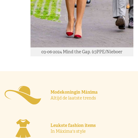
03-06-2024 Mind the Gap. (c)PPE/Nieboer
Modekoningin Máxima
Altijd de laatste trends
Leukste fashion items
In Máxima's style