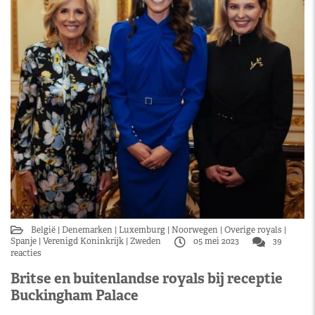
België
Denemarken
Luxemburg
Noorwegen
Overige royals
Spanje
Verenigd Koninkrijk
Zweden
05 mei 2023
39
reacties
Britse en buitenlandse royals bij receptie
Buckingham Palace