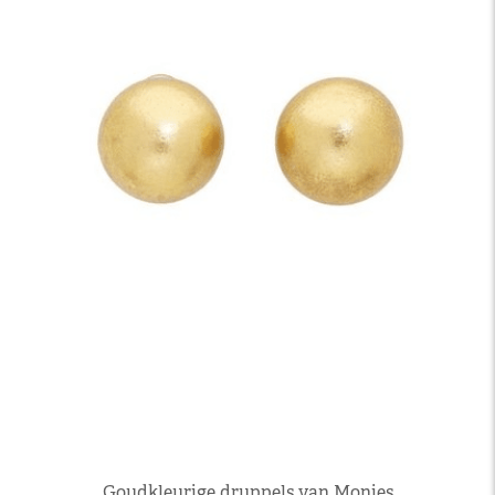
Goudkleurige druppels van Monies