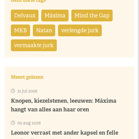
Gebruikte tags
Delvaux
Máxima
Mind the Gap
MKB
Natan
verlengde jurk
vermaakte jurk
Meest gelezen
31 jul 2026
Knopen, kiezelstenen, leeuwen: Máxima
hangt van alles aan haar oren
05 aug 2026
Leonor verrast met ander kapsel en felle