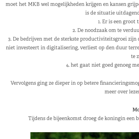
moet het MKB wel mogelijkheden krijgen en kansen grijpe
is de situatie uitdagen
1. Er is een groot
2. De noodzaak om te verduu
3. De bedrijven met de sterkste productiviteitsgroei zijn 
niet investeert in digitalisering, verliest op den duur terr
te z
4. het gaat niet goed genoeg m
Vervolgens ging ze dieper in op betere financieringsmog
meer over leze
Mo
Tijdens de bijeenkomst droeg de koningin een 