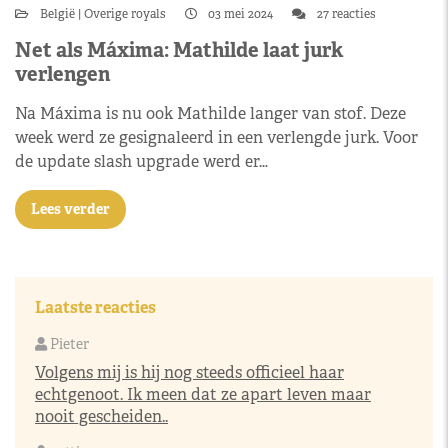
België
Overige royals
03 mei 2024
27 reacties
Net als Máxima: Mathilde laat jurk
verlengen
Na Máxima is nu ook Mathilde langer van stof. Deze
week werd ze gesignaleerd in een verlengde jurk. Voor
de update slash upgrade werd er…
Lees verder
Laatste reacties
Pieter
Volgens mij is hij nog steeds officieel haar
echtgenoot. Ik meen dat ze apart leven maar
nooit gescheiden..