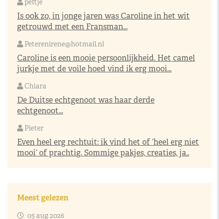
pettje
Is ook zo, in jonge jaren was Caroline in het wit
getrouwd met een Fransman...
Peterenirene@hotmail.nl
Caroline is een mooie persoonlijkheid. Het camel
jurkje met de voile hoed vind ik erg mooi...
Chiara
De Duitse echtgenoot was haar derde
echtgenoot...
Pieter
Even heel erg rechtuit: ik vind het of ‘heel erg niet
mooi’ of prachtig. Sommige pakjes, creaties, ja..
Meest gelezen
05 aug 2026