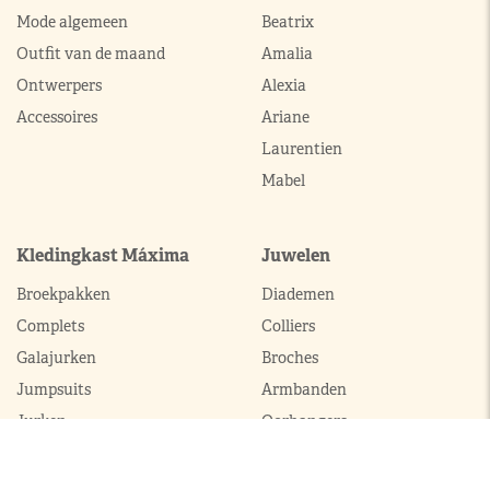
Mode algemeen
Beatrix
Outfit van de maand
Amalia
Ontwerpers
Alexia
Accessoires
Ariane
Laurentien
Mabel
Kledingkast Máxima
Juwelen
Broekpakken
Diademen
Complets
Colliers
Galajurken
Broches
Jumpsuits
Armbanden
Jurken
Oorhangers
Mantels
Parures
Sets met broek