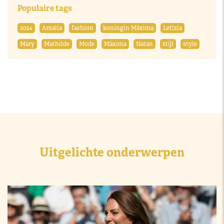
Populaire tags
2024
Amalia
fashion
koningin Máxima
Letizia
Mary
Mathilde
Mode
Máxima
Natan
stijl
style
Uitgelichte onderwerpen