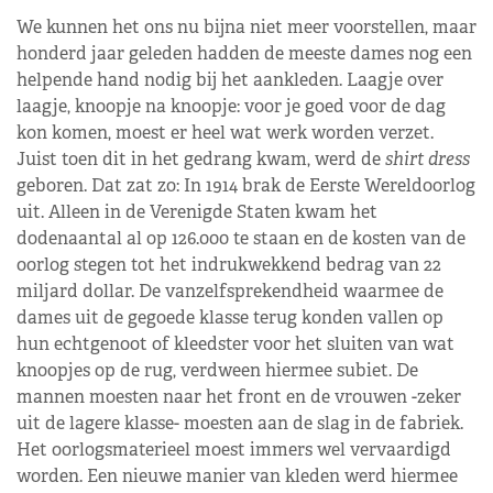
We kunnen het ons nu bijna niet meer voorstellen, maar
honderd jaar geleden hadden de meeste dames nog een
helpende hand nodig bij het aankleden. Laagje over
laagje, knoopje na knoopje: voor je goed voor de dag
kon komen, moest er heel wat werk worden verzet.
Juist toen dit in het gedrang kwam, werd de
shirt dress
geboren. Dat zat zo: In 1914 brak de Eerste Wereldoorlog
uit. Alleen in de Verenigde Staten kwam het
dodenaantal al op 126.000 te staan en de kosten van de
oorlog stegen tot het indrukwekkend bedrag van 22
miljard dollar. De vanzelfsprekendheid waarmee de
dames uit de gegoede klasse terug konden vallen op
hun echtgenoot of kleedster voor het sluiten van wat
knoopjes op de rug, verdween hiermee subiet. De
mannen moesten naar het front en de vrouwen -zeker
uit de lagere klasse- moesten aan de slag in de fabriek.
Het oorlogsmaterieel moest immers wel vervaardigd
worden. Een nieuwe manier van kleden werd hiermee