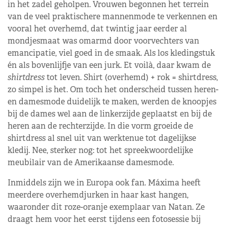
in het zadel geholpen. Vrouwen begonnen het terrein
van de veel praktischere mannenmode te verkennen en
vooral het overhemd, dat twintig jaar eerder al
mondjesmaat was omarmd door voorvechters van
emancipatie, viel goed in de smaak. Als los kledingstuk
én als bovenlijfje van een jurk. Et voilà, daar kwam de
shirtdress
tot leven. Shirt (overhemd) + rok = shirtdress,
zo simpel is het. Om toch het onderscheid tussen heren-
en damesmode duidelijk te maken, werden de knoopjes
bij de dames wel aan de linkerzijde geplaatst en bij de
heren aan de rechterzijde. In die vorm groeide de
shirtdress al snel uit van werktenue tot dagelijkse
kledij. Nee, sterker nog: tot het spreekwoordelijke
meubilair van de Amerikaanse damesmode.
Inmiddels zijn we in Europa ook fan. Máxima heeft
meerdere overhemdjurken in haar kast hangen,
waaronder dit roze-oranje exemplaar van Natan. Ze
draagt hem voor het eerst tijdens een fotosessie bij