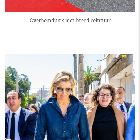
Overhemdjurk met breed ceintuur