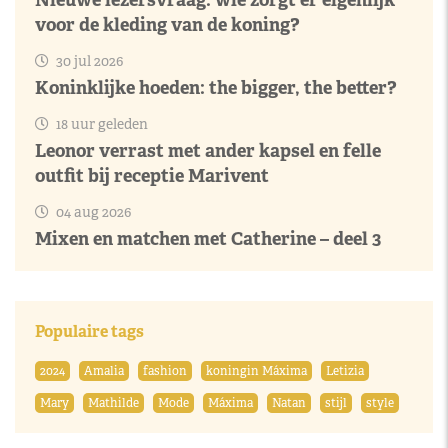
voor de kleding van de koning?
30 jul 2026
Koninklijke hoeden: the bigger, the better?
18 uur geleden
Leonor verrast met ander kapsel en felle
outfit bij receptie Marivent
04 aug 2026
Mixen en matchen met Catherine – deel 3
Populaire tags
2024
Amalia
fashion
koningin Máxima
Letizia
Mary
Mathilde
Mode
Máxima
Natan
stijl
style