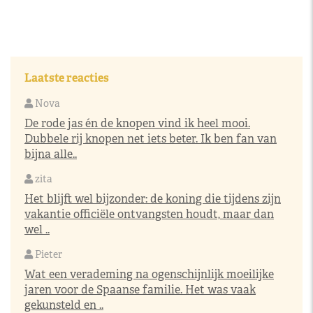
Laatste reacties
Nova
De rode jas én de knopen vind ik heel mooi.
Dubbele rij knopen net iets beter. Ik ben fan van
bijna alle..
zita
Het blijft wel bijzonder: de koning die tijdens zijn
vakantie officiële ontvangsten houdt, maar dan
wel ..
Pieter
Wat een verademing na ogenschijnlijk moeilijke
jaren voor de Spaanse familie. Het was vaak
gekunsteld en ..