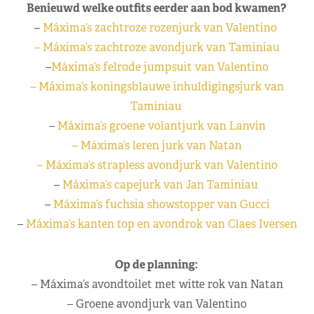
Benieuwd welke outfits eerder aan bod kwamen?
–
Máxima’s zachtroze rozenjurk van Valentino
– Máxima’s zachtroze avondjurk van Taminiau
–
Máxima’s felrode jumpsuit van Valentino
– Máxima’s koningsblauwe inhuldigingsjurk van
Taminiau
–
Máxima’s groene volantjurk van Lanvin
– Máxima’s leren jurk van Natan
– Máxima’s strapless avondjurk van Valentino
–
Máxima’s capejurk van Jan Taminiau
–
Máxima’s fuchsia showstopper van Gucci
–
Máxima’s kanten top en avondrok van Claes Iversen
Op de planning:
– Máxima’s avondtoilet met witte rok van Natan
– Groene avondjurk van Valentino