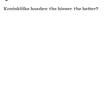
Koninklijke hoeden: the bigger, the better?
Dat royals hoeden dragen weten we allemaal. Maar wat
zijn nu eigenlijk de allergrootste hoeden die er
gedragen zijn? Moderator Petra zette de grootste
koninklijke…
Lees verder