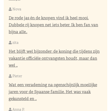
Nova
De rode jas én de knopen vind ik heel mooi.
Dubbele rij knopen net iets beter. Ik ben fan van
bijna alle..
zita
Het blijft wel bijzonder: de koning die tijdens zijn
vakantie officiële ontvangsten houdt, maar dan
wel ..
Pieter
Wat een verademing na ogenschijnlijk moeilijke
jaren voor de Spaanse familie. Het was vaak
gekunsteld en ..
Anna P.