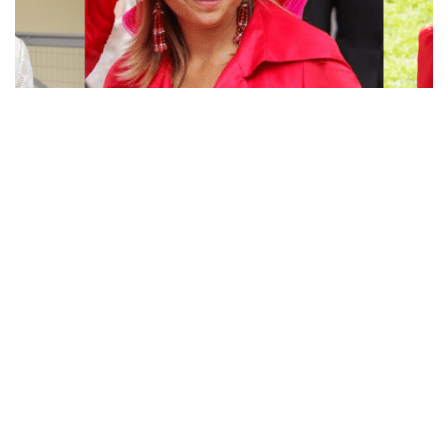
Accessoires
België
Máxima
Overige royals
30 jul 2026
26 reacties
Koninklijke hoeden: the bigger, the better?
Dat royals hoeden dragen weten we allemaal. Maar wat
zijn nu eigenlijk de allergrootste hoeden die er
gedragen zijn? Moderator Petra zette de grootste
koninklijke…